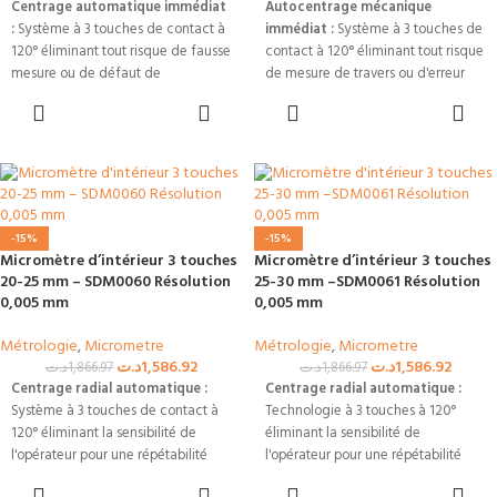
Centrage automatique immédiat
Autocentrage mécanique
d'origine pour isoler le mécanisme
Disponibilité Tunisie :
Instrument
:
Système à 3 touches de contact à
immédiat :
Système à 3 touches de
des chocs et des variations
de mesure indispensable pour le
120° éliminant tout risque de fausse
contact à 120° éliminant tout risque
thermiques d'atelier.
contrôle qualité, disponible avec
mesure ou de défaut de
de mesure de travers ou d'erreur
Disponibilité Tunisie :
Instrument
livraison rapide.
parallélisme.
d'alignement.
AJOUTER AU
AJOUTER AU
de contrôle dimensionnel
PANIER
PANIER
Précision micrométrique stricte :
Précision certifiée d'atelier :
indispensable pour le tournage et la
Tolérance de ±0,004 mm (4 µm) et
Tolérance stricte de ±0,004 mm (4
rectification, livrable rapidement
résolution fine de 0,005 mm pour
µm) et résolution fine de 0,005 mm
dans toutes les régions.
vos pièces aéronautiques ou
pour vos pièces à forte valeur
automobiles.
ajoutée.
-15%
-15%
Gabarit spécial petits diamètres :
Gabarit spécial alésages étroits :
Micromètre d’intérieur 3 touches
Micromètre d’intérieur 3 touches
Corps ultra-fin de Ø10,8 mm conçu
Corps ultra-compact de Ø10,8 mm
20-25 mm – SDM0060 Résolution
25-30 mm –SDM0061 Résolution
pour plonger en profondeur jusqu'à
permettant d'inspecter des
0,005 mm
0,005 mm
74 mm dans les alésages étroits.
conduits profonds jusqu'à 74 mm.
Métrologie
,
Micrometre
Métrologie
,
Micrometre
Pack métrologie certifié :
Livré en
Pack étalonnage complet :
Livré
د.ت
1,586.92
د.ت
1,586.92
د.ت
1,866.97
د.ت
1,866.97
coffret de rangement robuste avec
dans son coffret protecteur
Centrage radial automatique :
Centrage radial automatique :
sa bague d'étalonnage de Ø12 mm
antichoc avec sa bague de réglage
Système à 3 touches de contact à
Technologie à 3 touches à 120°
et son certificat de contrôle officiel.
de Ø16 mm pour un recalibrage
120° éliminant la sensibilité de
éliminant la sensibilité de
instantané.
l'opérateur pour une répétabilité
l'opérateur pour une répétabilité
parfaite (R&R).
parfaite (R&R).
AJOUTER AU
AJOUTER AU