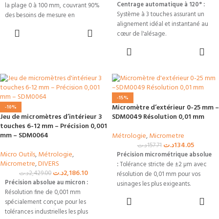
Centrage automatique à 120° :
la plage 0 à 100 mm, couvrant 90%
Système à 3 touches assurant un
des besoins de mesure en
alignement idéal et instantané au
mécanique générale.
AJOUTER AU
cœur de l'alésage.
PANIER
Surfaces d'appui en carbure :
AJOUTER AU
Mesure en profondeur (150 mm) :
Enclumes rectifiées en métal dur
PANIER
Livré de série avec une rallonge de
pour une excellente tenue face à
150 mm pour contrôler les alésages
l'usure mécanique et à la friction
profonds sans fléchissement.
continue.
Solution polyvalente 2-en-1 :
Lecture rapide et fiable :
-15%
Coffret complet incluant deux
Tambours gravés à haute lisibilité
Micromètre d’extérieur 0-25 mm –
-10%
micromètres complémentaires pour
avec système de blocage de
Jeu de micromètres d’intérieur 3
SDM0049 Résolution 0,01 mm
couvrir la plage critique de 12 à 20
broche pour sécuriser le relevé des
touches 6-12 mm – Précision 0,001
mm.
cotes.
mm – SDM0064
Métrologie
,
Micrometre
د.ت
134.05
د.ت
157.71
Pack traçabilité complet :
Fourni
Prêt pour la certification :
Livré
Micro Outils
,
Métrologie
,
Précision micrométrique absolue
avec sa bague d'étalonnage
dans sa mallette de protection
Micrometre
,
DIVERS
:
Tolérance stricte de ±2 µm avec
d'origine de Ø20 mm et son
d'atelier avec ses étalons de
د.ت
2,186.10
د.ت
2,429.00
résolution de 0,01 mm pour vos
certificat de contrôle officiel.
réglage et son certificat de
Précision absolue au micron :
usinages les plus exigeants.
contrôle.
Résolution fine de 0,001 mm
AJOUTER AU
Mesure constante et répétable :
Disponibilité Tunisie :
Équipement
spécialement conçue pour les
PANIER
Cliquet de friction intégré éliminant
de métrologie lourd en stock chez
tolérances industrielles les plus
l'erreur humaine liée à la force de