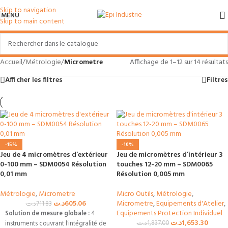
Skip to navigation
MENU
Skip to main content
Accueil
/
Métrologie
/
Micrometre
Affichage de 1–12 sur 14 résultats
Afficher les filtres
Filtres
-15%
-10%
Jeu de 4 micromètres d’extérieur
Jeu de micromètres d’intérieur 3
0-100 mm – SDM0054 Résolution
touches 12-20 mm – SDM0065
0,01 mm
Résolution 0,005 mm
Métrologie
,
Micrometre
Micro Outils
,
Métrologie
,
د.ت
605.06
Micrometre
,
Equipements d'Atelier
,
د.ت
711.83
Equipements Protection Individuel
Solution de mesure globale :
4
د.ت
1,653.30
د.ت
1,837.00
instruments couvrant l'intégralité de