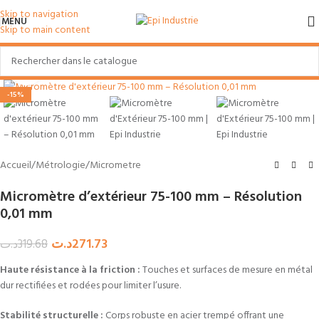
Skip to navigation
MENU
Skip to main content
Agrandir
-15%
Accueil
/
Métrologie
/
Micrometre
Micromètre d’extérieur 75-100 mm – Résolution
0,01 mm
د.ت
271.73
د.ت
319.68
Haute résistance à la friction :
Touches et surfaces de mesure en métal
dur rectifiées et rodées pour limiter l’usure.
Stabilité structurelle :
Corps robuste en acier trempé offrant une