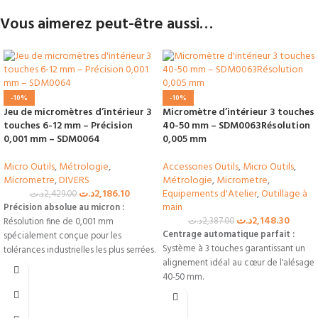
Vous aimerez peut-être aussi…
-10%
-10%
Jeu de micromètres d’intérieur 3
Micromètre d’intérieur 3 touches
touches 6-12 mm – Précision
40-50 mm – SDM0063Résolution
0,001 mm – SDM0064
0,005 mm
Micro Outils
,
Métrologie
,
Accessories Outils
,
Micro Outils
,
Micrometre
,
DIVERS
Métrologie
,
Micrometre
,
د.ت
2,186.10
Equipements d'Atelier
,
Outillage à
د.ت
2,429.00
main
Précision absolue au micron :
د.ت
2,148.30
د.ت
2,387.00
Résolution fine de 0,001 mm
Centrage automatique parfait :
spécialement conçue pour les
Système à 3 touches garantissant un
tolérances industrielles les plus serrées.
alignement idéal au cœur de l'alésage
Kit complet 3-en-1 :
Couvre toutes les
40-50 mm.
dimensions de 6 à 12 mm via trois
Haute résistance à l'usure :
Enclumes
modules d'alésomètres
et surfaces de contact en métal dur
complémentaires.