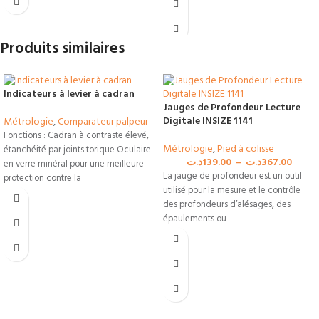
conçues pour les environnements
Autocentrage infaillible :
d'atelier intensifs.
Technologie à 3 touches éliminant les
Produits similaires
Précision conforme DIN 863 :
variations de mesure selon l'opérateur.
Résolution fine à 0,005 mm et tambour
Livraison Pro en Tunisie.
à friction pour des mesures répétables
et constantes.
Indicateurs à levier à cadran
Jauges de Profondeur Lecture
Pack prêt pour l'audit :
Livré dans
Digitale INSIZE 1141
Métrologie
,
Comparateur palpeur
son coffret de rangement rigide avec
Fonctions : Cadran à contraste élevé,
sa bague de réglage d'origine de Ø40
Métrologie
,
Pied à colisse
étanchéité par joints torique Oculaire
mm.
د.ت
139.00
–
د.ت
367.00
en verre minéral pour une meilleure
La jauge de profondeur est un outil
protection contre la
utilisé pour la mesure et le contrôle
des profondeurs d’alésages, des
épaulements ou