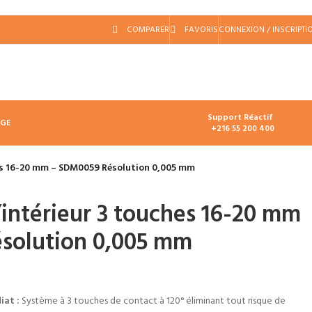
COMPARER
FAVORIS
CONNEXION / INSCRIPTI
Support Réactif
د.ت
0.
AGE
+216 55 200 400
es 16-20 mm – SDM0059 Résolution 0,005 mm
intérieur 3 touches 16-20 mm
solution 0,005 mm
at :
Système à 3 touches de contact à 120° éliminant tout risque de