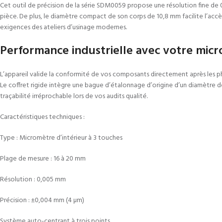
Cet outil de précision de la série SDM0059 propose une résolution fine d
pièce. De plus, le diamètre compact de son corps de 10,8 mm facilite l’acc
exigences des ateliers d’usinage modernes.
Performance industrielle avec votre micr
L’appareil valide la conformité de vos composants directement après les ph
Le coffret rigide intègre une bague d’étalonnage d’origine d’un diamètre d
traçabilité irréprochable lors de vos audits qualité.
Caractéristiques techniques :
Type : Micromètre d’intérieur à 3 touches
Plage de mesure : 16 à 20 mm
Résolution : 0,005 mm
Précision : ±0,004 mm (4 µm)
Système auto-centrant à trois points