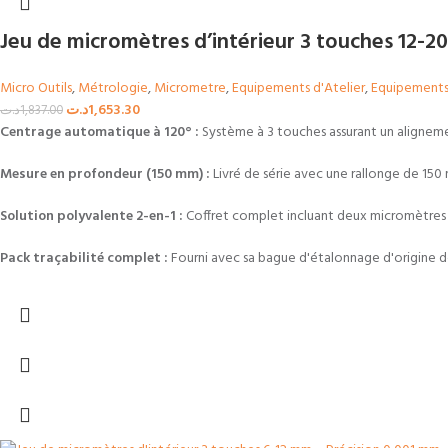
Jeu de micromètres d’intérieur 3 touches 12
Micro Outils
,
Métrologie
,
Micrometre
,
Equipements d'Atelier
,
Equipements 
د.ت
1,653.30
د.ت
1,837.00
Centrage automatique à 120° :
Système à 3 touches assurant un alignemen
Mesure en profondeur (150 mm) :
Livré de série avec une rallonge de 150
Solution polyvalente 2-en-1 :
Coffret complet incluant deux micromètres c
Pack traçabilité complet :
Fourni avec sa bague d'étalonnage d'origine de