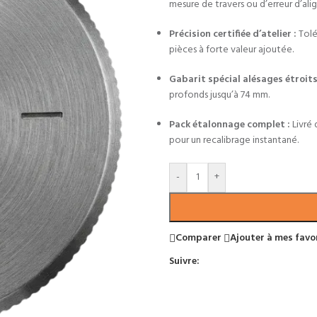
mesure de travers ou d’erreur d’al
Précision certifiée d’atelier :
Tolé
pièces à forte valeur ajoutée.
Gabarit spécial alésages étroits
profonds jusqu’à 74 mm.
Pack étalonnage complet :
Livré 
pour un recalibrage instantané.
-
+
Comparer
Ajouter à mes favo
Suivre: