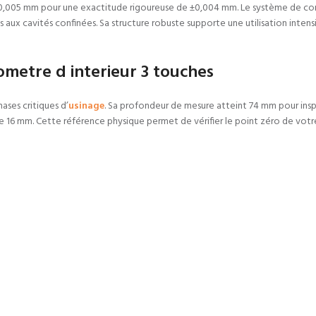
e 0,005 mm pour une exactitude rigoureuse de ±0,004 mm. Le système de con
ès aux cavités confinées. Sa structure robuste supporte une utilisation int
ometre d interieur 3 touches
ases critiques d’
usinage
. Sa profondeur de mesure atteint 74 mm pour ins
e 16 mm. Cette référence physique permet de vérifier le point zéro de votre