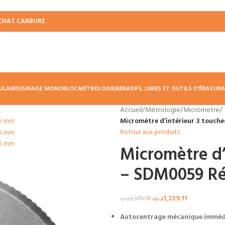
CHAT CARBURE
ULAIRE
USINAGE MONOBLOC
MÉTROLOGIE
ABRASIFS, LIMES ET OUTILS D’ÉBAVUR
Accueil
/
Métrologie
/
Micrometre
/
Micromètre d’intérieur 3 touch
Retour aux produits
Micromètre d’
– SDM0059 Ré
د.ت
1,239.11
د.ت
1,376.78
Autocentrage mécanique immédi