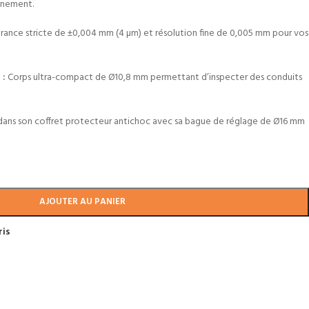
ignement.
rance stricte de ±0,004 mm (4 µm) et résolution fine de 0,005 mm pour vos
 :
Corps ultra-compact de Ø10,8 mm permettant d’inspecter des conduits
dans son coffret protecteur antichoc avec sa bague de réglage de Ø16 mm
AJOUTER AU PANIER
ris