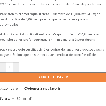
120° éliminant tout risque de fausse mesure ou de défaut de parallélisme.
Précision micrométrique stricte :
Tolérance de ±0,004 mm (4 µm) et
résolution fine de 0,005 mm pour vos pièces aéronautiques ou
automobiles.
Gabarit spécial petits diamètres :
Corps ultra-fin de Ø10,8 mm conçu
pour plonger en profondeur jusqu’à 74 mm dans les alésages étroits.
Pack métrologie certifié :
Livré en coffret de rangement robuste avec sa
bague d’étalonnage de Ø12 mm et son certificat de contrôle officiel.
-
+
AJOUTER AU PANIER
Comparer
Ajouter à mes favoris
Suivre: