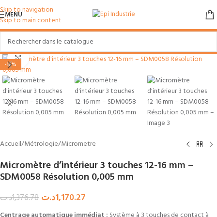
Skip to navigation
MENU
Skip to main content
Agrandir
-15%
Accueil
/
Métrologie
/
Micrometre
Micromètre d’intérieur 3 touches 12-16 mm –
SDM0058 Résolution 0,005 mm
د.ت
1,170.27
د.ت
1,376.78
Centrage automatique immédiat :
Système à 3 touches de contact à