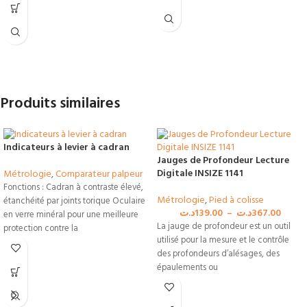
modules d'alésomètres
150 mm pour contrôler les alésages
complémentaires.
profonds sans fléchissement.
Autocentrage infaillible :
Solution polyvalente 2-en-1 :
Coffret
Technologie à 3 touches éliminant les
complet incluant deux micromètres
variations de mesure selon l'opérateur.
complémentaires pour couvrir la plage
Livraison Pro en Tunisie.
critique de 12 à 20 mm.
Produits similaires
Pack traçabilité complet :
Fourni
avec sa bague d'étalonnage d'origine
de Ø20 mm et son certificat de
Indicateurs à levier à cadran
contrôle officiel.
Jauges de Profondeur Lecture
Digitale INSIZE 1141
Métrologie
,
Comparateur palpeur
Fonctions : Cadran à contraste élevé,
Métrologie
,
Pied à colisse
étanchéité par joints torique Oculaire
د.ت
139.00
–
د.ت
367.00
en verre minéral pour une meilleure
La jauge de profondeur est un outil
protection contre la
utilisé pour la mesure et le contrôle
des profondeurs d’alésages, des
épaulements ou