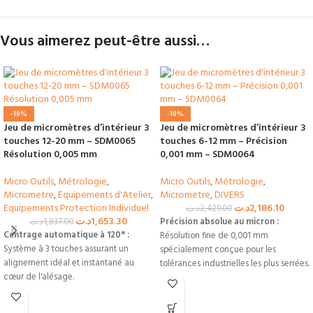
Vous aimerez peut-être aussi…
-10%
-10%
Jeu de micromètres d’intérieur 3
Jeu de micromètres d’intérieur 3
touches 12-20 mm – SDM0065
touches 6-12 mm – Précision
Résolution 0,005 mm
0,001 mm – SDM0064
Micro Outils
,
Métrologie
,
Micro Outils
,
Métrologie
,
Micrometre
,
Equipements d'Atelier
,
Micrometre
,
DIVERS
Equipements Protection Individuel
د.ت
2,186.10
د.ت
2,429.00
د.ت
1,653.30
د.ت
1,837.00
Précision absolue au micron :
Centrage automatique à 120° :
Résolution fine de 0,001 mm
Système à 3 touches assurant un
spécialement conçue pour les
alignement idéal et instantané au
tolérances industrielles les plus serrées.
cœur de l'alésage.
Kit complet 3-en-1 :
Couvre toutes les
Mesure en profondeur (150 mm) :
dimensions de 6 à 12 mm via trois
Livré de série avec une rallonge de