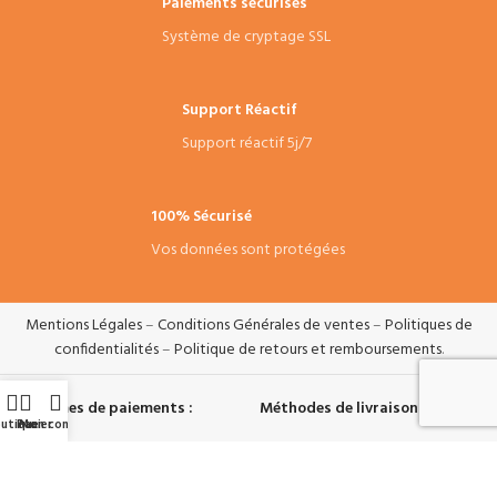
Paiements sécurisés
Système de cryptage SSL
Support Réactif
Support réactif 5j/7
100% Sécurisé
Vos données sont protégées
Mentions Légales
–
Conditions Générales de ventes
–
Politiques de
confidentialités
–
Politique de retours et remboursements
.
Systèmes de paiements :
Méthodes de livraisons :
utique
Panier
Mon compte
Suivez-nous :