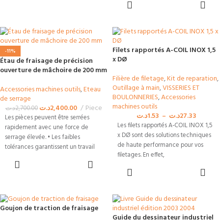
CHOIX DES
permet de maintenir efficacement
OPTIONS
les outils de coupe sur machines
CNC, fraiseuses et tours.
Filets rapportés A-COIL INOX 1,5
-11%
x DØ
Étau de fraisage de précision
ouverture de mâchoire de 200 mm
Filière de filetage
,
Kit de reparation
,
Outillage à main
,
VISSERIES ET
Accessories machines outils
,
Eteau
BOULONNERIES
,
Accessories
de serrage
machines outils
د.ت
2,400.00
Piece
د.ت
2,700.00
د.ت
1.53
–
د.ت
27.33
Les pièces peuvent être serrées
Les filets rapportés A-COIL INOX 1,5
rapidement avec une force de
x DØ sont des solutions techniques
serrage élevée. • Les faibles
de haute performance pour vos
tolérances garantissent un travail
filetages. En effet,
précis,
AJOUTER AU
PANIER
CHOIX DES
OPTIONS
Goujon de traction de fraisage
Guide du dessinateur industriel