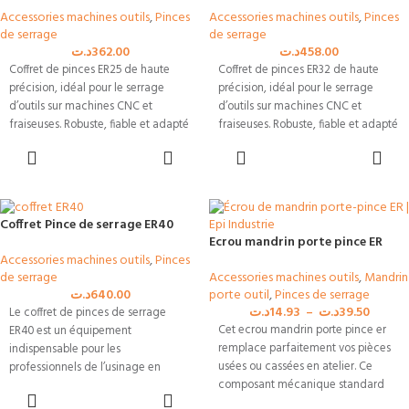
Accessories machines outils
,
Pinces
Accessories machines outils
,
Pinces
de serrage
de serrage
د.ت
362.00
د.ت
458.00
Coffret de pinces ER25 de haute
Coffret de pinces ER32 de haute
précision, idéal pour le serrage
précision, idéal pour le serrage
d’outils sur machines CNC et
d’outils sur machines CNC et
fraiseuses. Robuste, fiable et adapté
fraiseuses. Robuste, fiable et adapté
aux professionnels de l’usinage en
aux professionnels de l’usinage en
AJOUTER AU
AJOUTER AU
Tunisie.
Tunisie.
PANIER
PANIER
Coffret Pince de serrage ER40
Ecrou mandrin porte pince ER
Accessories machines outils
,
Pinces
Accessories machines outils
,
Mandrin
de serrage
porte outil
,
Pinces de serrage
د.ت
640.00
د.ت
14.93
–
د.ت
39.50
Le coffret de pinces de serrage
Cet ecrou mandrin porte pince er
ER40 est un équipement
remplace parfaitement vos pièces
indispensable pour les
usées ou cassées en atelier. Ce
professionnels de l’usinage en
composant mécanique standard
Tunisie. Conçu pour garantir une
AJOUTER AU
s’adapte
excellente précision de serrage, il
PANIER