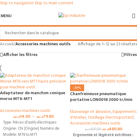
Skip to navigation
Skip to main content
MENU
Accueil
/
Accessories machines outils
Affichage de 1–12 sur 23 résultats
Afficher les filtres
Filtres
-20%
Adaptateur de manchon conique
Chanfreineuse pneumatique
morse MT6-MT1
portative LON0018 3000 tr/min
Accessories machines outils
Ebavurage et abrasion
,
Equipements
د.ت
14.00
–
د.ت
79.80
d'Atelier
,
Outillage Electroportatif
,
Type: Pièces d’outils électriques
Accessories machines outils
Origine: CN (Origine) Numéro de
د.ت
480.80
د.ت
601.00
Modèle: MT6 to MT1
Ergonomie et légèreté extrêmes :