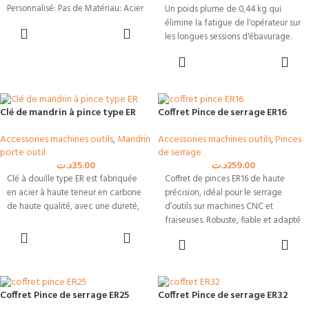
Personnalisé: Pas de Matériau: Acier
Un poids plume de 0,44 kg qui
à haute teneur en carbone
élimine la fatigue de l'opérateur sur
CHOIX DES
Utilisation: Production commerciale
les longues sessions d'ébavurage.
OPTIONS
AJOUTER AU
Régularité de coupe industrielle :
PANIER
Vitesse de 3000 tr/min garantissant
un chanfrein propre de C0.1 à C1.5
sans bavure ni facette.
Clé de mandrin à pince type ER
Coffret Pince de serrage ER16
Préparation de soudure rapide :
Permet une pénétration de 2 à 3
Accessories machines outils
,
Mandrin
Accessories machines outils
,
Pinces
mm de profondeur pour ouvrir vos
porte outil
de serrage
angles avant l'assemblage.
د.ت
35.00
د.ت
259.00
Clé à douille type ER est fabriquée
Coffret de pinces ER16 de haute
Gabarit spécial accès difficiles :
en acier à haute teneur en carbone
précision, idéal pour le serrage
Dimensions ultra-compactes (155
de haute qualité, avec une dureté,
d’outils sur machines CNC et
mm) idéales pour glisser l'outil dans
fraiseuses. Robuste, fiable et adapté
les alésages ou les cadres étroits.
CHOIX DES
aux professionnels de l’usinage en
AJOUTER AU
OPTIONS
Disponibilité Tunisie :
Matériel
Tunisie.
PANIER
professionnel en stock avec
livraison rapide pour équiper vos
ateliers de chaudronnerie et
Coffret Pince de serrage ER25
Coffret Pince de serrage ER32
d'usinage CNC.