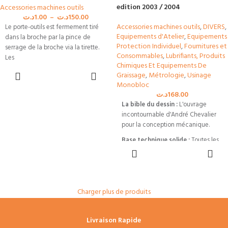
edition 2003 / 2004
Accessories machines outils
د.ت
1.00
–
د.ت
150.00
Accessories machines outils
,
DIVERS
,
Le porte-outils est fermement tiré
Equipements d'Atelier
,
Equipements
dans la broche par la pince de
Protection Individuel
,
Fournitures et
serrage de la broche via la tirette.
Consommables
,
Lubrifiants, Produits
Les
Chimiques Et Equipements De
CHOIX DES
Graissage
,
Métrologie
,
Usinage
OPTIONS
Monobloc
د.ت
168.00
La bible du dessin :
L'ouvrage
incontournable d'André Chevalier
pour la conception mécanique.
Base technique solide :
Toutes les
AJOUTER AU
conventions de tracé, cotation et
PANIER
normalisation (ISO/Français).
Outil de terrain :
Schémas,
tableaux de matériaux et solutions
Charger plus de produits
constructives pour vos plans.
Indispensable :
Une référence
Livraison Rapide
recherchée par les ingénieurs et les