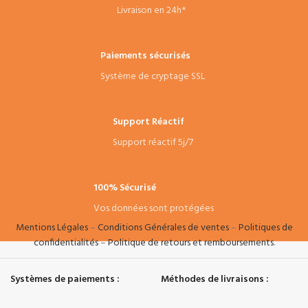
étudiants en génie mécanique.
Livraison en 24h*
Stock limité :
Exemplaire de
collection disponible pour votre
bibliothèque technique.
Paiements sécurisés
Système de cryptage SSL
Support Réactif
Support réactif 5j/7
100% Sécurisé
Vos données sont protégées
Mentions Légales
–
Conditions Générales de ventes
–
Politiques de
confidentialités
–
Politique de retours et remboursements
.
Systèmes de paiements :
Méthodes de livraisons :