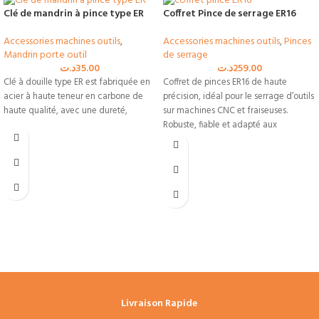
Clé de mandrin à pince type ER
Coffret Pince de serrage ER16
Accessories machines outils
,
Accessories machines outils
,
Pinces
Mandrin porte outil
de serrage
د.ت
35.00
د.ت
259.00
Clé à douille type ER est fabriquée en
Coffret de pinces ER16 de haute
acier à haute teneur en carbone de
précision, idéal pour le serrage d’outils
haute qualité, avec une dureté,
sur machines CNC et fraiseuses.
Robuste, fiable et adapté aux
professionnels de l’usinage en Tunisie.
Livraison Rapide