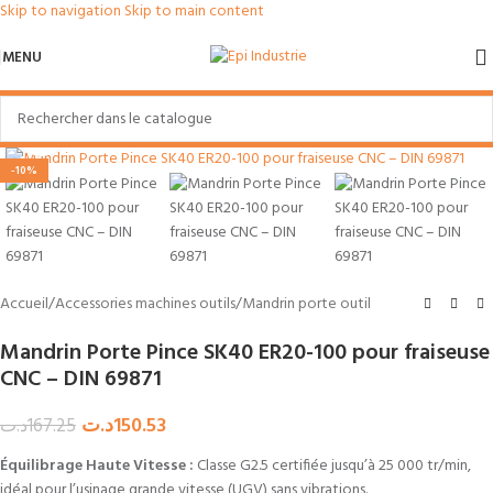
Skip to navigation
Skip to main content
MENU
Agrandir
-10%
Accueil
/
Accessories machines outils
/
Mandrin porte outil
Mandrin Porte Pince SK40 ER20-100 pour fraiseuse
CNC – DIN 69871
د.ت
150.53
د.ت
167.25
Équilibrage Haute Vitesse :
Classe G2.5 certifiée jusqu’à 25 000 tr/min,
idéal pour l’usinage grande vitesse (UGV) sans vibrations.