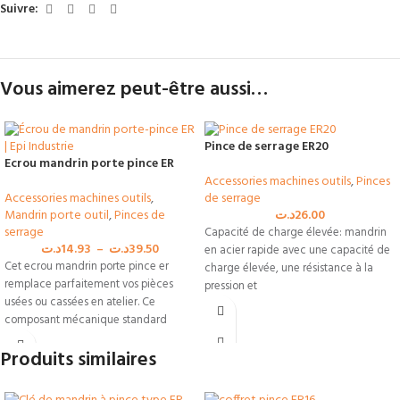
Suivre:
Vous aimerez peut-être aussi…
Pince de serrage ER20
Ecrou mandrin porte pince ER
Accessories machines outils
,
Pinces
Accessories machines outils
,
de serrage
Mandrin porte outil
,
Pinces de
د.ت
26.00
serrage
Capacité de charge élevée: mandrin
د.ت
14.93
–
د.ت
39.50
en acier rapide avec une capacité de
Cet ecrou mandrin porte pince er
charge élevée, une résistance à la
remplace parfaitement vos pièces
pression et
usées ou cassées en atelier. Ce
composant mécanique standard
s’adapte
Produits similaires