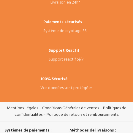
Livraison en 24h*
Paiements sécurisés
Système de cryptage SSL
Support Réactif
Support réactif 5j/7
100% Sécurisé
Vos données sont protégées
Mentions Légales
–
Conditions Générales de ventes
–
Politiques de
confidentialités
–
Politique de retours et remboursements
.
Systèmes de paiements :
Méthodes de livraisons :