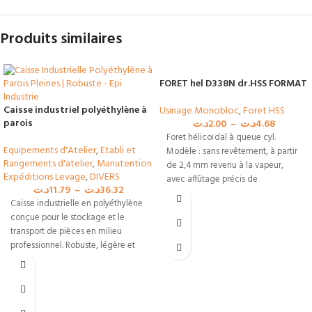
Produits similaires
FORET hel D338N dr.HSS FORMAT
Caisse industriel polyéthylène à
Usinage Monobloc
,
Foret HSS
parois
د.ت
2.00
–
د.ت
4.68
Foret hélicoïdal à queue cyl.
Equipements d'Atelier
,
Etabli et
Modèle : sans revêtement, à partir
Rangements d'atelier
,
Manutention
de 2,4 mm revenu à la vapeur,
Expéditions Levage
,
DIVERS
avec affûtage précis de
د.ت
11.79
–
د.ت
36.32
Caisse industrielle en polyéthylène
conçue pour le stockage et le
transport de pièces en milieu
professionnel. Robuste, légère et
résistante aux chocs, elle est
idéale pour les entreprises en
Tunisie.