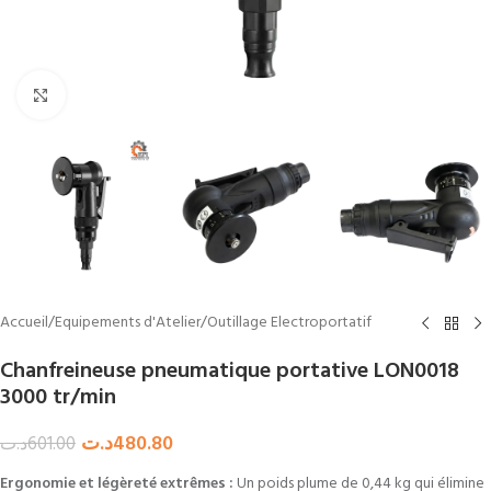
Agrandir
Accueil
/
Equipements d'Atelier
/
Outillage Electroportatif
Chanfreineuse pneumatique portative LON0018
3000 tr/min
د.ت
480.80
د.ت
601.00
Ergonomie et légèreté extrêmes :
Un poids plume de 0,44 kg qui élimine