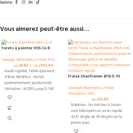
Suivre:
Vous aimerez peut-être aussi…
Forets à pointer HSS Co 8
Usinage Monobloc
,
Foret HSS
د.ت
8.82
–
د.ت
143.43
Haute rigidité, faible épaisseur
Fraise chanfreiner Ø16.5-10
d’âme. Bénéfice : Parfait
positionnement, productivité.
Usinage Monobloc
,
Fraise
Utilisation : ACIERS jusqu’à 140
monobloc HSS
daN/mm², INOX ALU
د.ت
32.50
Matériau : les mèches à fraiser
sont fabriquées en acier rapide
4241. Angle de 90 degrés sur la
pointe pour