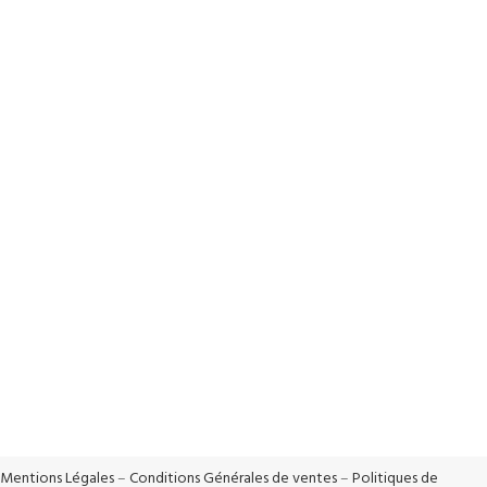
Livraison Rapide
Livraison en 24h*
Paiements sécurisés
Système de cryptage SSL
Support Réactif
Support réactif 5j/7
100% Sécurisé
Vos données sont protégées
Mentions Légales
–
Conditions Générales de ventes
–
Politiques de