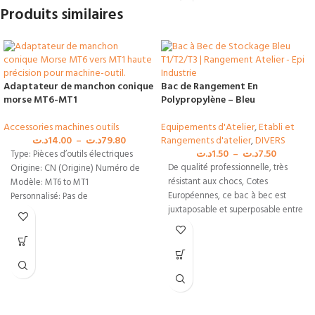
Produits similaires
Adaptateur de manchon conique
Bac de Rangement En
morse MT6-MT1
Polypropylène – Bleu
Accessories machines outils
Equipements d'Atelier
,
Etabli et
د.ت
14.00
–
د.ت
79.80
Rangements d'atelier
,
DIVERS
د.ت
1.50
–
د.ت
7.50
Type: Pièces d’outils électriques
De qualité professionnelle, très
Origine: CN (Origine) Numéro de
résistant aux chocs, Cotes
Modèle: MT6 to MT1
Européennes, ce bac à bec est
Personnalisé: Pas de
juxtaposable et superposable entre
Matériau: Acier à haute teneur en
eux grâce
carbone Utilisation: Production
commerciale