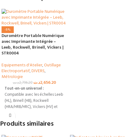
-5%
Duromètre Portable Numérique
avec Imprimante Intégrée –
Leeb, Rockwell, Brinell, Vickers |
STR0004
Equipements d'Atelier
,
Outillage
Electroportatif
,
DIVERS
,
Métrologie
د.ت
2,656.20
د.ت
2,796.20
Tout-en-un universel :
Compatible avec les échelles Leeb
(HL), Brinell (HB), Rockwell
(HRA/HRB/HRC), Vickers (HV) et
Shore (HS).
Produits similaires
Traçabilité immédiate :
Imprimante thermique intégrée au
boîtier pour éditer vos rapports de