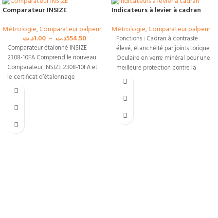
mesure instantanément sur le
Comparateur INSIZE
Indicateurs à levier à cadran
terrain.
Métrologie
,
Comparateur palpeur
Métrologie
,
Comparateur palpeur
Analyse à 360 degrés :
Capteur
د.ت
1.00
–
د.ت
554.50
Fonctions : Cadran à contraste
d'impact intelligent permettant
Comparateur étalonné INSIZE
élevé, étanchéité par joints torique
des mesures fiables dans toutes les
2308-10FA Comprend le nouveau
Oculaire en verre minéral pour une
orientations.
Comparateur INSIZE 2308-10FA et
meilleure protection contre la
Idéal pour l'industrie :
Solution
le certificat d’étalonnage
parfaite pour le contrôle qualité
accrédité ENAC (Equivalente
des structures lourdes, la
COFRAC) Certificat personnalisé
maintenance et les expertises
métallurgiques.
Service professionnel Tunisie :
Matériel de métrologie de haute
précision livré rapidement en
coffret rigide avec tous ses
accessoires.