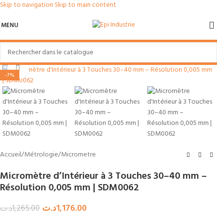
Skip to navigation
Skip to main content
MENU
Agrandir
-7%
Accueil
/
Métrologie
/
Micrometre
Micromètre d’Intérieur à 3 Touches 30–40 mm –
Résolution 0,005 mm | SDM0062
د.ت
1,176.00
د.ت
1,265.00