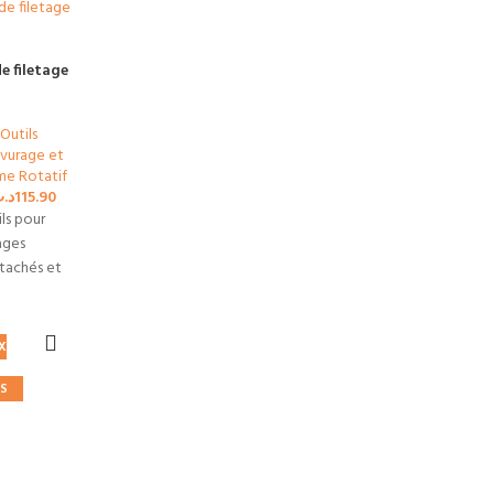
de filetage
 Outils
vurage et
ime Rotatif
د.
115.90
ls pour
tages
tachés et
onvient
e détaché
our un
X
S