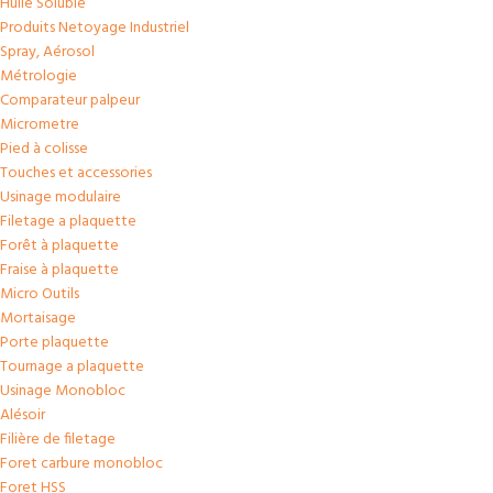
Huile Soluble
Produits Netoyage Industriel
Spray, Aérosol
Métrologie
Comparateur palpeur
Micrometre
Pied à colisse
Touches et accessories
Usinage modulaire
Filetage a plaquette
Forêt à plaquette
Fraise à plaquette
Micro Outils
Mortaisage
Porte plaquette
Tournage a plaquette
Usinage Monobloc
Alésoir
Filière de filetage
Foret carbure monobloc
Foret HSS