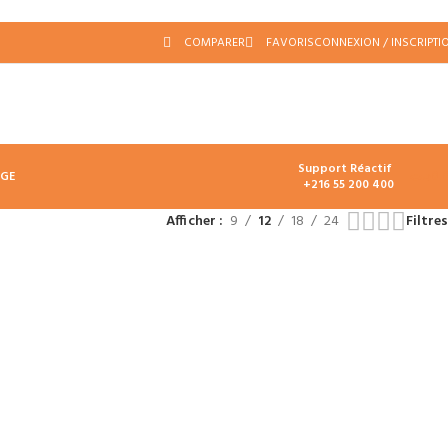
COMPARER
FAVORIS
CONNEXION / INSCRIPTI
Support Réactif
د.ت
0.
AGE
+216 55 200 400
Afficher
9
12
18
24
Filtres