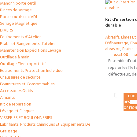
Mandrin porte outil
Pinces de serrage
Porte-outils cnc VDI
Kit d’insertion 
Serrage Magnétique
durable
DIVERS
Equipements d'Atelier
Abrasifs, Limes Et
D'ébavurage
,
Eba
Etabli et Rangements d'atelier
abrasion
,
Fraise l
Manutention Expéditions Levage
د.ت
1.00
–
ت
Outillage à main
Ensemble d’outi
Outillage Electroportatif
réparer les file
Equipements Protection Individuel
défectueux, dé
Chaussures de sécurité
endommagés. C
Fournitures et Consommables
pour un filetag
Accessories Outils
du moteur et p
CHOI
Aimants
DES
Kit de reparation
OPTION
Lévage et Elingues
VISSERIES ET BOULONNERIES
Lubrifiants, Produits Chimiques Et Equipements De
Graissage