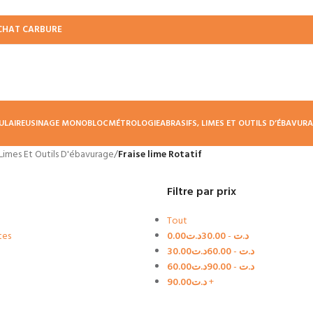
CHAT CARBURE
ULAIRE
USINAGE MONOBLOC
MÉTROLOGIE
ABRASIFS, LIMES ET OUTILS D’ÉBAVUR
 Limes Et Outils D'ébavurage
/
Fraise lime Rotatif
Filtre par prix
Tout
tes
0.00
د.ت
30.00
-
د.ت
30.00
د.ت
60.00
-
د.ت
60.00
د.ت
90.00
-
د.ت
90.00
د.ت
+