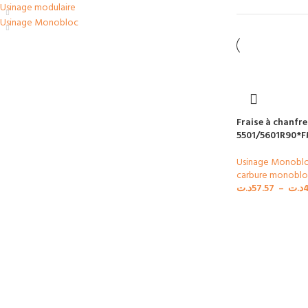
Usinage modulaire
Usinage Monobloc
Fraise à chanfre
5501/5601R90*
Usinage Monobl
carbure monoblo
د.ت
57.57
–
د.ت
4