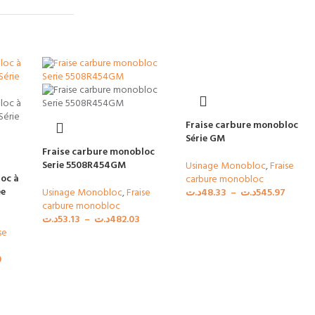
Fraise carbure monobloc
Série GM
Fraise carbure monobloc
Serie 5508R454GM
Usinage Monobloc
,
Fraise
oc à
carbure monobloc
ée
Usinage Monobloc
,
Fraise
د.ت
48.33
–
د.ت
545.97
carbure monobloc
د.ت
53.13
–
د.ت
482.03
se
0