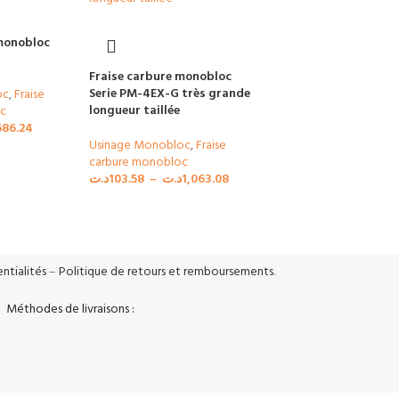
monobloc
Fraise carbure monobloc
Serie PM-4EX-G très grande
oc
,
Fraise
longueur taillée
c
686.24
Usinage Monobloc
,
Fraise
carbure monobloc
د.ت
103.58
–
د.ت
1,063.08
urisés
Support Réactif
tage SSL
Support réactif 5j/7
ntialités
–
Politique de retours et remboursements
.
Méthodes de livraisons :