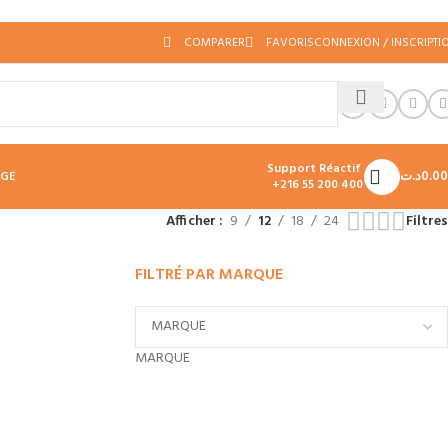
COMPARER
FAVORIS
CONNEXION / INSCRIPTI
Support Réactif
د.ت
0.00
AGE
+216 55 200 400
Afficher
9
12
18
24
Filtres
FILTRÉ PAR MARQUE
MARQUE