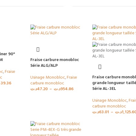
iner 90°
FM
Fraise carbure monobloc
Série ALG/ALP
oc
,
Fraise
Fraise carbure monobl
c
Usinage Monobloc
,
Fraise
grande longueur taill
39.36
carbure monobloc
Série AL-3EL
د.ت
47.20
–
د.ت
954.86
Usinage Monobloc
,
Frai
carbure monobloc
د.ت
63.01
–
د.ت
1,125.6