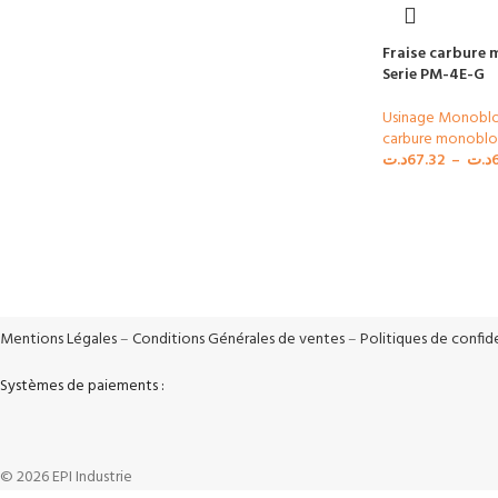
Fraise carbure 
Serie PM-4E-G
Usinage Monobl
carbure monoblo
د.ت
67.32
–
د.ت
Livraison Rapide
Paiements séc
Livraison en 24h*
Système de cryp
Mentions Légales
–
Conditions Générales de ventes
–
Politiques de confide
Systèmes de paiements :
© 2026 EPI Industrie