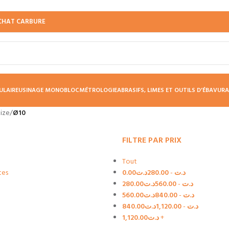
CHAT CARBURE
ULAIRE
USINAGE MONOBLOC
MÉTROLOGIE
ABRASIFS, LIMES ET OUTILS D’ÉBAVUR
Size
/
Ø10
FILTRE PAR PRIX
Tout
tes
0.00
د.ت
280.00
-
د.ت
280.00
د.ت
560.00
-
د.ت
560.00
د.ت
840.00
-
د.ت
840.00
د.ت
1,120.00
-
د.ت
1,120.00
د.ت
+