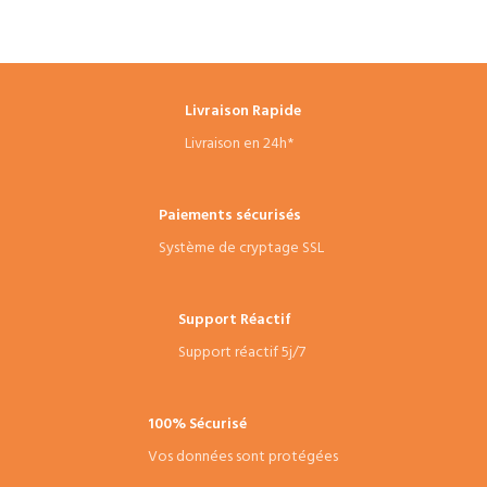
un flux de matière rapide sans
risque de collage.
Usinage multi-matières universel
:
Performance totale sur les aciers,
Livraison Rapide
inox, fontes lourdes et alliages
d'aluminium.
Livraison en 24h*
Service professionnel Tunisie :
Large choix de diamètres en stock
avec livraison rapide pour vos
Paiements sécurisés
centres d'usinage CNC.
Système de cryptage SSL
Support Réactif
Support réactif 5j/7
100% Sécurisé
Vos données sont protégées