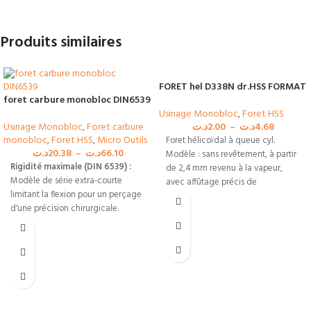
Produits similaires
FORET hel D338N dr.HSS FORMAT
foret carbure monobloc DIN6539
Usinage Monobloc
,
Foret HSS
Usinage Monobloc
,
Foret carbure
د.ت
2.00
–
د.ت
4.68
monobloc
,
Foret HSS
,
Micro Outils
Foret hélicoïdal à queue cyl.
د.ت
20.38
–
د.ت
66.10
Modèle : sans revêtement, à partir
Rigidité maximale (DIN 6539) :
de 2,4 mm revenu à la vapeur,
Modèle de série extra-courte
avec affûtage précis de
limitant la flexion pour un perçage
d'une précision chirurgicale.
Substrat carbure premium :
Excellente résistance à l'usure
mécanique et à la chaleur pour les
cadences de production élevées.
Évacuation fluide des copeaux :
Goujures rectifiées lisses favorisant