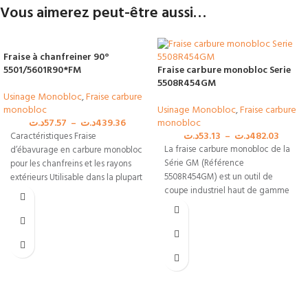
Vous aimerez peut-être aussi…
Fraise à chanfreiner 90°
5501/5601R90*FM
Fraise carbure monobloc Serie
5508R454GM
Usinage Monobloc
,
Fraise carbure
monobloc
Usinage Monobloc
,
Fraise carbure
د.ت
57.57
–
د.ت
439.36
monobloc
د.ت
53.13
–
د.ت
482.03
Caractéristiques Fraise
La fraise carbure monobloc de la
d’ébavurage en carbure monobloc
Série GM (Référence
pour les chanfreins et les rayons
5508R454GM) est un outil de
extérieurs Utilisable dans la plupart
coupe industriel haut de gamme
des matières Angles
doté