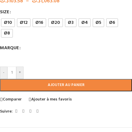
د.ت
103.58
–
د.ت
1,063.08
SIZE
Ø10
Ø12
Ø16
Ø20
Ø3
Ø4
Ø5
Ø6
Ø8
MARQUE
-
+
AJOUTER AU PANIER
Comparer
Ajouter à mes favoris
Suivre: