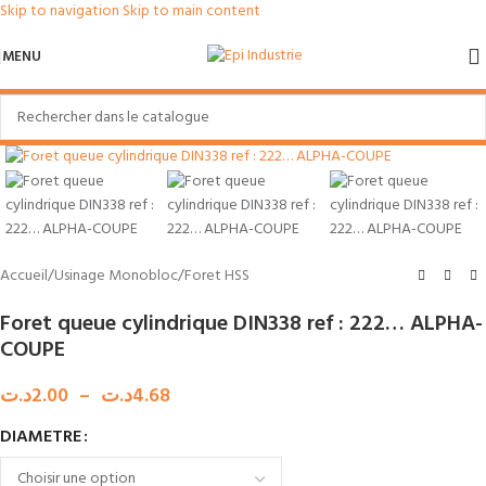
Skip to navigation
Skip to main content
MENU
Agrandir
Accueil
/
Usinage Monobloc
/
Foret HSS
Foret queue cylindrique DIN338 ref : 222… ALPHA-
COUPE
د.ت
2.00
–
د.ت
4.68
DIAMETRE