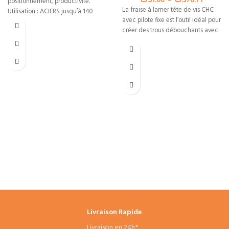
د.ت
1.00
–
د.ت
76.71
positionnement, productivité.
La fraise à lamer tête de vis CHC
Utilisation : ACIERS jusqu’à 140
avec pilote fixe est l’outil idéal pour
daN/mm², INOX ALU
créer des trous débouchants avec
Livraison Rapide
Livraison en 24h*