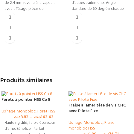
de 2,4 mm revenu à la vapeur,
d’autres traitements. Angle
avec affûtage précis de
standard de 60 degrés: chaque
Produits similaires
Forets à pointer HSS Co 8
Fraise à lamer tête de vis CHC
avec Pilote Fixe
Usinage Monobloc
,
Foret HSS
د.ت
8.82
–
د.ت
143.43
Usinage Monobloc
,
Fraise
Haute rigidité, faible épaisseur
monobloc HSS
d’âme. Bénéfice : Parfait