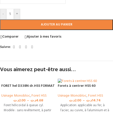
-
+
AJOUTER AU PANIER
Comparer
Ajouter à mes favoris
Suivre:
Vous aimerez peut-être aussi…
FORET hel D338N dr.HSS FORMAT
Forets à centrer HSS 60
Usinage Monobloc
,
Foret HSS
Usinage Monobloc
,
Foret HSS
د.ت
2.00
–
د.ت
4.68
د.ت
2.00
–
د.ت
14.74
Foret hélicoïdal à queue cyl.
Application: applicable au fer, à
Modèle : sans revêtement, à partir
l’acier, au cuivre, à l’aluminium et à