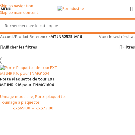
Skip to navigation
MENU
Skip to main content
Accueil
/
Produit Reference
/
MTJNR2525-M16
Voici le seul résultat
Afficher les filtres
Filtres
Porte Plaquette de tour EXT
MTJNR K16 pour TNMG1604
Usinage modulaire
,
Porte plaquette
,
Tournage a plaquette
د.ت
69.00
–
د.ت
73.00