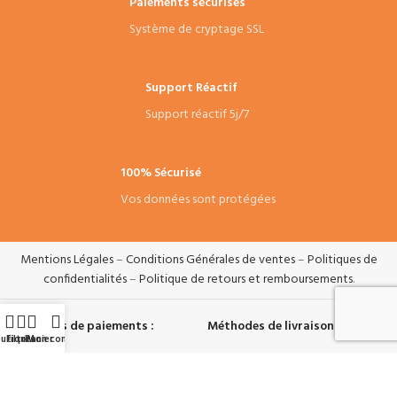
Paiements sécurisés
Système de cryptage SSL
Support Réactif
Support réactif 5j/7
100% Sécurisé
Vos données sont protégées
Mentions Légales
–
Conditions Générales de ventes
–
Politiques de
confidentialités
–
Politique de retours et remboursements
.
Systèmes de paiements :
Méthodes de livraisons :
utique
Filtres
Panier
Mon compte
Suivez-nous :