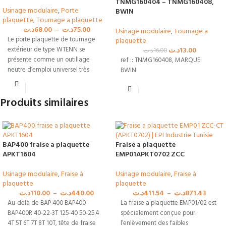
TNMG160404 – TNMG160408,
Usinage modulaire
,
Porte
BWIN
plaquette
,
Tournage a plaquette
د.ت
68.00
–
د.ت
75.00
Usinage modulaire
,
Tournage a
Le porte plaquette de tournage
plaquette
extérieur de type WTENN se
د.ت
13.00
د.ت
16.00
présente comme un outillage
ref :: TNMG160408, MARQUE:
neutre d’emploi universel très
BWIN
performant. En
Produits similaires
BAP400 fraise a plaquette
Fraise a plaquette
APKT1604
EMP01APKT0702 ZCC
Usinage modulaire
,
Fraise à
Usinage modulaire
,
Fraise à
plaquette
plaquette
د.ت
110.00
–
د.ت
440.00
د.ت
411.54
–
د.ت
871.43
Au-delà de BAP 400 BAP400
La fraise a plaquette EMP01/02 est
BAP400R 40-22-3T 125-40 50-25.4
spécialement conçue pour
4T 5T 6T 7T 8T 10T, tête de fraise
l’enlèvement des faibles