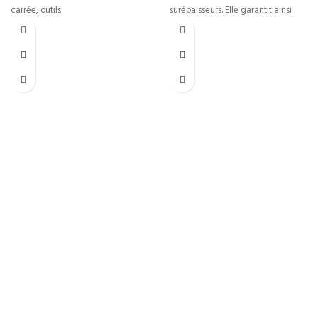
carrée, outils
surépaisseurs. Elle garantit ainsi
des performances optimales pour
Livraison Rapide
Livraison en 24h*
Paiements sécurisés
Système de cryptage SSL
Support Réactif
Support réactif 5j/7