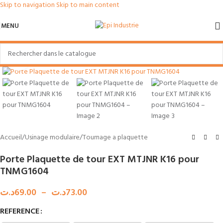
Skip to navigation
Skip to main content
MENU
Agrandir
Accueil
/
Usinage modulaire
/
Tournage a plaquette
Porte Plaquette de tour EXT MTJNR K16 pour
TNMG1604
د.ت
69.00
–
د.ت
73.00
REFERENCE