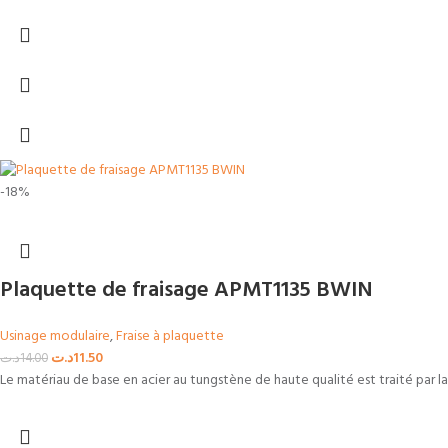
-18%
Plaquette de fraisage APMT1135 BWIN
Usinage modulaire
,
Fraise à plaquette
د.ت
11.50
د.ت
14.00
Le matériau de base en acier au tungstène de haute qualité est traité par 