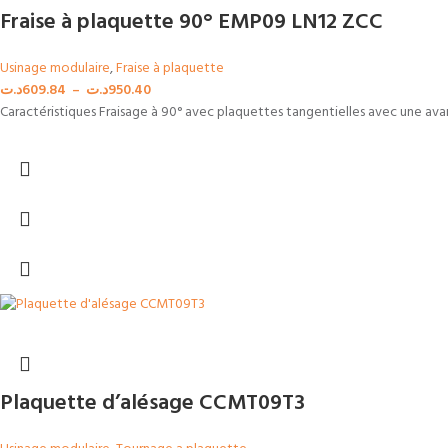
Fraise à plaquette 90° EMP09 LN12 ZCC
Usinage modulaire
,
Fraise à plaquette
د.ت
609.84
–
د.ت
950.40
Caractéristiques Fraisage à 90° avec plaquettes tangentielles avec une ava
Plaquette d’alésage CCMT09T3