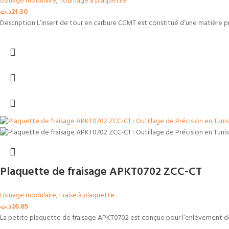
Usinage modulaire
,
Tournage a plaquette
د.ت
21.30
Description L’insert de tour en carbure CCMT est constitué d’une matière p
Plaquette de fraisage APKT0702 ZCC-CT
Usinage modulaire
,
Fraise à plaquette
د.ت
26.85
La petite plaquette de fraisage APKT0702 est conçue pour l’enlèvement des 