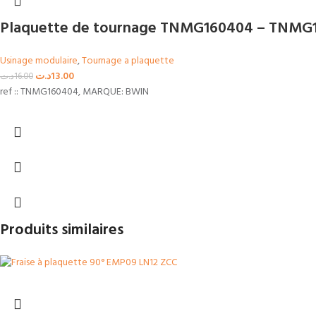
Plaquette de tournage TNMG160404 – TNMG
Usinage modulaire
,
Tournage a plaquette
د.ت
13.00
د.ت
16.00
ref :: TNMG160404, MARQUE: BWIN
Produits similaires