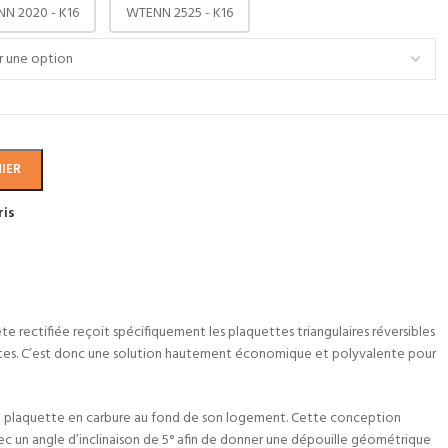
N 2020 - K16
WTENN 2525 - K16
IER
ris
 rectifiée reçoit spécifiquement les plaquettes triangulaires réversibles
bustes. C’est donc une solution hautement économique et polyvalente pour
la plaquette en carbure au fond de son logement. Cette conception
vec un angle d’inclinaison de 5° afin de donner une dépouille géométrique