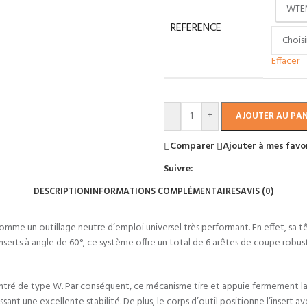
WTEN
REFERENCE
Effacer
-
+
AJOUTER AU PAN
Comparer
Ajouter à mes favo
Suivre:
DESCRIPTION
INFORMATIONS COMPLÉMENTAIRES
AVIS (0)
e un outillage neutre d’emploi universel très performant. En effet, sa tête
inserts à angle de 60°, ce système offre un total de 6 arêtes de coupe ro
centré de type W. Par conséquent, ce mécanisme tire et appuie fermement 
t une excellente stabilité. De plus, le corps d’outil positionne l’insert a