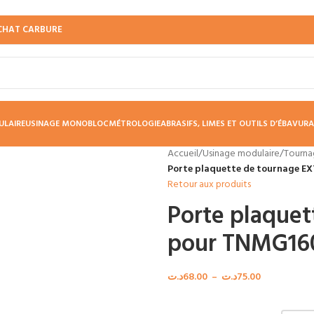
CHAT CARBURE
ULAIRE
USINAGE MONOBLOC
MÉTROLOGIE
ABRASIFS, LIMES ET OUTILS D’ÉBAVUR
Accueil
/
Usinage modulaire
/
Tourna
Porte plaquette de tournage 
Retour aux produits
Porte plaque
pour TNMG16
د.ت
68.00
–
د.ت
75.00