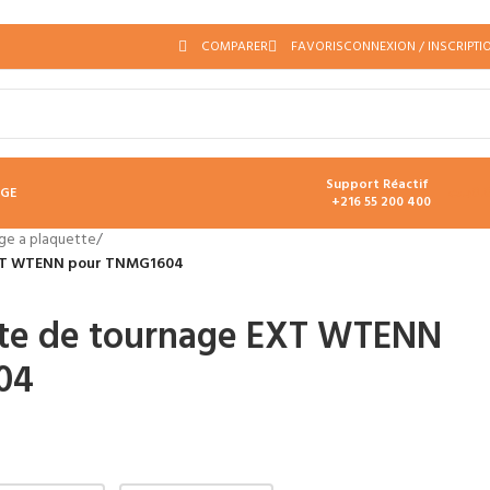
COMPARER
FAVORIS
CONNEXION / INSCRIPTI
Support Réactif
د.ت
0.
AGE
+216 55 200 400
ge a plaquette
/
EXT WTENN pour TNMG1604
tte de tournage EXT WTENN
04