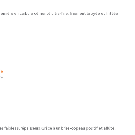
remière en carbure cémenté ultra-fine, finement broyée et frittée
faibles surépaisseurs. Grâce à un brise-copeau positif et affûté,