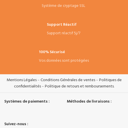
Système de cryptage SSL
Support Réactif
Support réactif 5j/7
100% Sécurisé
Vos données sont protégées
Mentions Légales
–
Conditions Générales de ventes
–
Politiques de
confidentialités
–
Politique de retours et remboursements
.
Systèmes de paiements :
Méthodes de livraisons :
Suivez-nous :