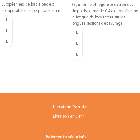
Européennes, ce bac à bec est
Ergonomie et légèreté extrêmes :
juxtaposable et superposable entre
Un poids plume de 0,44 kg qui élimine
eux grâce
la fatigue de l'opérateur sur les
longues sessions d'ébavurage.
Régularité de coupe industrielle :
Vitesse de 3000 tr/min garantissant un
chanfrein propre de C0.1 à C1.5 sans
bavure ni facette.
Préparation de soudure rapide :
Permet une pénétration de 2 à 3 mm
de profondeur pour ouvrir vos angles
avant l'assemblage.
Gabarit spécial accès difficiles :
Dimensions ultra-compactes (155 mm)
idéales pour glisser l'outil dans les
Livraison Rapide
alésages ou les cadres étroits.
Livraison en 24h*
Disponibilité Tunisie :
Matériel
professionnel en stock avec livraison
rapide pour équiper vos ateliers de
chaudronnerie et d'usinage CNC.
Paiements sécurisés