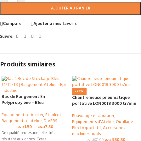
AJOUTER AU PANIER
Comparer
Ajouter à mes favoris
Suivre:
Produits similaires
-20%
Bac de Rangement En
Chanfreineuse pneumatique
Polypropylène – Bleu
portative LON0018 3000 tr/min
Equipements d'Atelier
,
Etabli et
Ebavurage et abrasion
,
Rangements d'atelier
,
DIVERS
Equipements d'Atelier
,
Outillage
د.ت
1.50
–
د.ت
7.50
Electroportatif
,
Accessories
De qualité professionnelle, très
machines outils
résistant aux chocs, Cotes
د.ت
480.80
د.ت
601.00