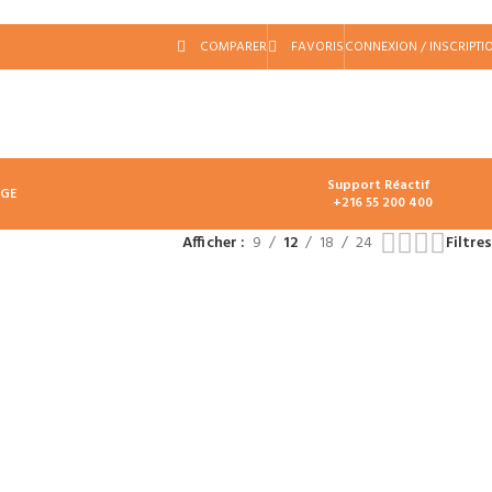
COMPARER
FAVORIS
CONNEXION / INSCRIPTI
Support Réactif
د.ت
0.
AGE
+216 55 200 400
Afficher
9
12
18
24
Filtres