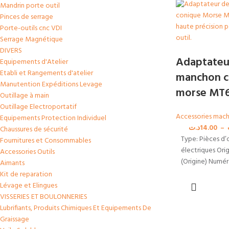
Mandrin porte outil
Pinces de serrage
Porte-outils cnc VDI
Serrage Magnétique
DIVERS
Adaptateu
Equipements d'Atelier
Etabli et Rangements d'atelier
manchon c
Manutention Expéditions Levage
morse MT
Outillage à main
Outillage Electroportatif
Accessories machi
Equipements Protection Individuel
د.ت
14.00
–
Chaussures de sécurité
Type: Pièces d’o
Fournitures et Consommables
électriques Ori
Accessories Outils
(Origine) Numé
Aimants
Modèle: MT6 t
Kit de reparation
CHOI
Personnalisé: P
Lévage et Elingues
DES
Matériau: Acier
VISSERIES ET BOULONNERIES
OPTI
teneur en carb
Lubrifiants, Produits Chimiques Et Equipements De
Utilisation: Pro
Graissage