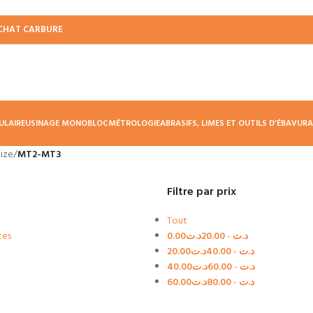
CHAT CARBURE
ULAIRE
USINAGE MONOBLOC
MÉTROLOGIE
ABRASIFS, LIMES ET OUTILS D’ÉBAVUR
Size
/
MT2-MT3
Filtre par prix
Tout
tes
0.00
د.ت
20.00
-
د.ت
20.00
د.ت
40.00
-
د.ت
40.00
د.ت
60.00
-
د.ت
60.00
د.ت
80.00
-
د.ت