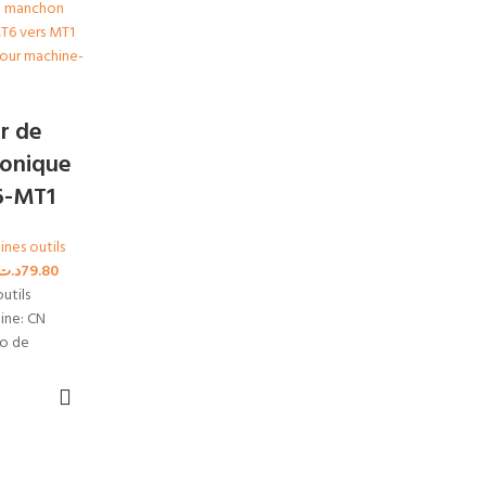
r de
onique
6-MT1
nes outils
د.ت
79.80
utils
gine: CN
ro de
o MT1
X
as de
 à haute
ONS
one
duction