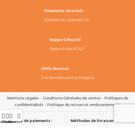
Paiements sécurisés
Système de cryptage SSL
Support Réactif
Support réactif 5j/7
100% Sécurisé
Vos données sont protégées
Mentions Légales
–
Conditions Générales de ventes
–
Politiques de
confidentialités
–
Politique de retours et remboursements
.
Systèmes de paiements :
Méthodes de livraisons :
utique
Filtres
Panier
Mon compte