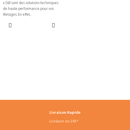
x DØ sont des solutions techniques
de haute performance pour vos
filetages. En effet,
CHOIX DES
OPTIONS
Livraison Rapide
Livraison en 24h*