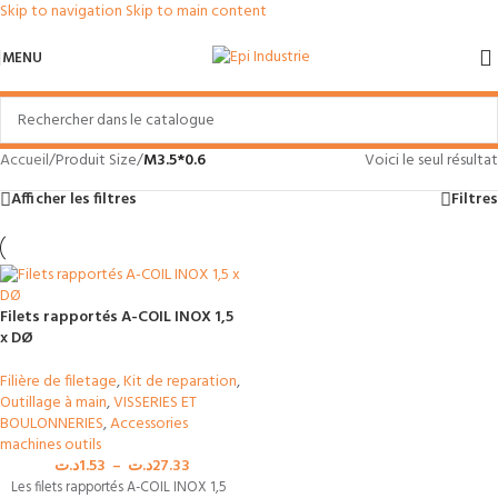
Skip to navigation
Skip to main content
MENU
Accueil
/
Produit Size
/
M3.5*0.6
Voici le seul résultat
Afficher les filtres
Filtres
Filets rapportés A-COIL INOX 1,5
x DØ
Filière de filetage
,
Kit de reparation
,
Outillage à main
,
VISSERIES ET
BOULONNERIES
,
Accessories
machines outils
د.ت
1.53
–
د.ت
27.33
Les filets rapportés A-COIL INOX 1,5