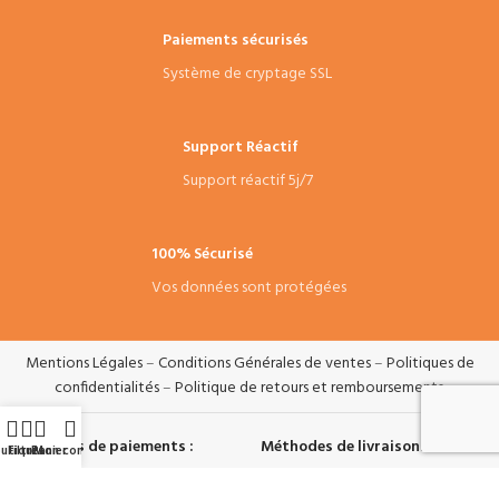
Paiements sécurisés
Système de cryptage SSL
Support Réactif
Support réactif 5j/7
100% Sécurisé
Vos données sont protégées
Mentions Légales
–
Conditions Générales de ventes
–
Politiques de
confidentialités
–
Politique de retours et remboursements
.
Systèmes de paiements :
Méthodes de livraisons :
utique
Filtres
Panier
Mon compte