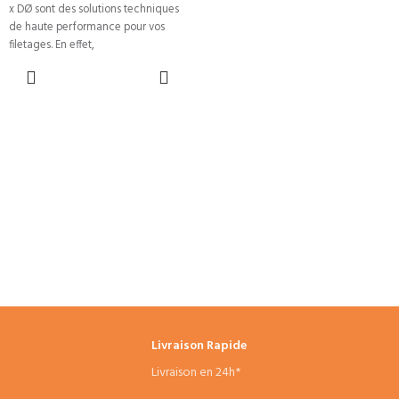
x DØ sont des solutions techniques
de haute performance pour vos
filetages. En effet,
CHOIX DES
OPTIONS
Livraison Rapide
Livraison en 24h*