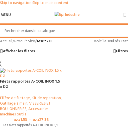
Skip to navigation
Skip to main content
MENU
Accueil
/
Produit Size
/
M16*2.0
Voici le seul résultat
Afficher les filtres
Filtres
Filets rapportés A-COIL INOX 1,5
x DØ
Filière de filetage
,
Kit de reparation
,
Outillage à main
,
VISSERIES ET
BOULONNERIES
,
Accessories
machines outils
د.ت
1.53
–
د.ت
27.33
Les filets rapportés A-COIL INOX 1,5