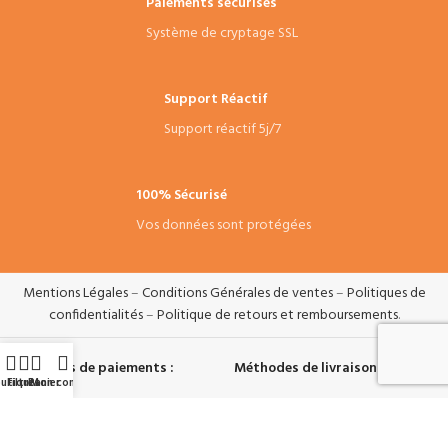
Paiements sécurisés
Système de cryptage SSL
Support Réactif
Support réactif 5j/7
100% Sécurisé
Vos données sont protégées
Mentions Légales
–
Conditions Générales de ventes
–
Politiques de
confidentialités
–
Politique de retours et remboursements
.
Systèmes de paiements :
Méthodes de livraisons :
utique
Filtres
Panier
Mon compte
Suivez-nous :