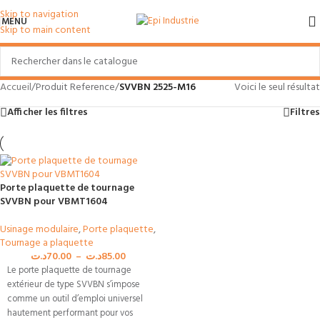
Skip to navigation
MENU
Skip to main content
Accueil
/
Produit Reference
/
SVVBN 2525-M16
Voici le seul résultat
Afficher les filtres
Filtres
Porte plaquette de tournage
SVVBN pour VBMT1604
Usinage modulaire
,
Porte plaquette
,
Tournage a plaquette
د.ت
70.00
–
د.ت
85.00
Le porte plaquette de tournage
extérieur de type SVVBN s’impose
comme un outil d’emploi universel
hautement performant pour vos