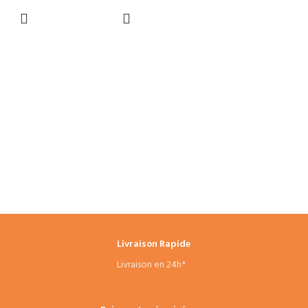
opérations
CHOIX DES
OPTIONS
Livraison Rapide
Livraison en 24h*