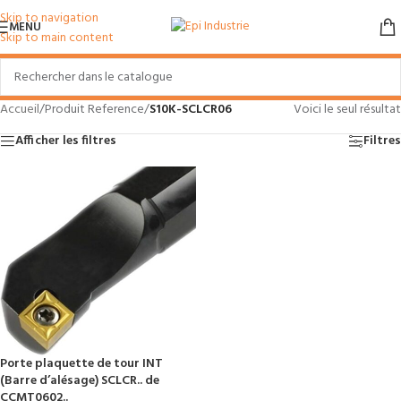
Skip to navigation
MENU
Skip to main content
Accueil
/
Produit Reference
/
S10K-SCLCR06
Voici le seul résultat
Afficher les filtres
Filtres
Porte plaquette de tour INT
(Barre d’alésage) SCLCR.. de
CCMT0602..