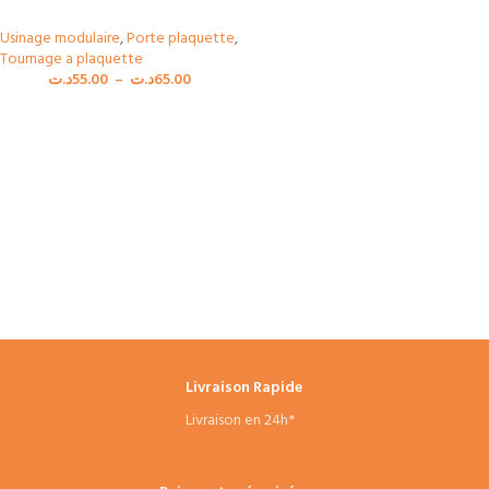
Usinage modulaire
,
Porte plaquette
,
Tournage a plaquette
د.ت
55.00
–
د.ت
65.00
Livraison Rapide
Livraison en 24h*