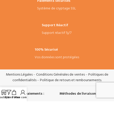
Paiements sécurisés
Système de cryptage SSL
Support Réactif
Support réactif 5j/7
100% Sécurisé
Vos données sont protégées
Mentions Légales
–
Conditions Générales de ventes
–
Politiques de
confidentialités
–
Politique de retours et remboursements
.
Systèmes de paiements :
Méthodes de livraisons :
outique
Filtres
Panier
Mon compte
Suivez-nous :