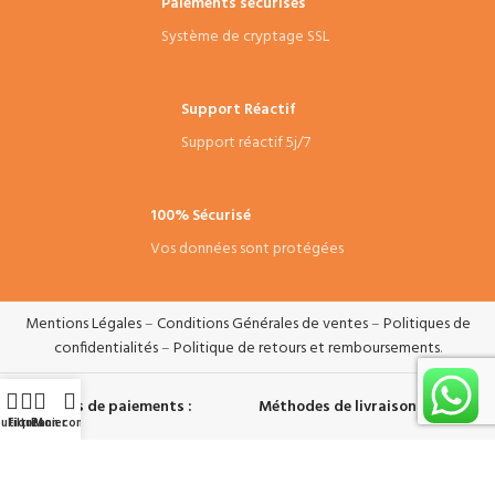
Paiements sécurisés
Système de cryptage SSL
Support Réactif
Support réactif 5j/7
100% Sécurisé
Vos données sont protégées
Mentions Légales
–
Conditions Générales de ventes
–
Politiques de
confidentialités
–
Politique de retours et remboursements
.
Systèmes de paiements :
Méthodes de livraisons :
utique
Filtres
Panier
Mon compte
Suivez-nous :