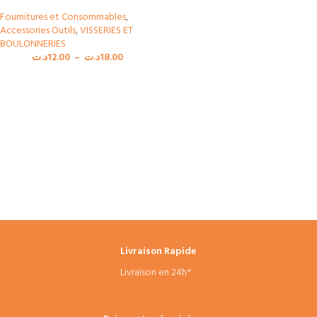
Fournitures et Consommables
,
Accessories Outils
,
VISSERIES ET
BOULONNERIES
د.ت
12.00
–
د.ت
18.00
Livraison Rapide
Livraison en 24h*