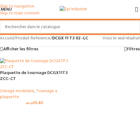
Skip to navigation
MENU
Skip to main content
Accueil
/
Produit Reference
/
DCGX 11 T3 02 -LC
Voici le seul résultat
Afficher les filtres
Filtres
Plaquette de tournage DCGX11T3
ZCC-CT
Usinage modulaire
,
Tournage a
plaquette
د.ت
35.45