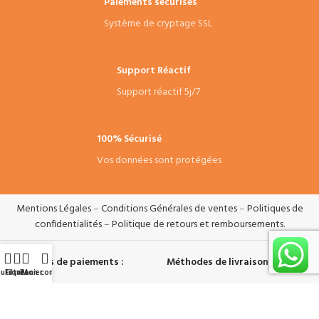
Paiements sécurisés
Système de cryptage SSL
Support Réactif
Support réactif 5j/7
100% Sécurisé
Vos données sont protégées
Mentions Légales
–
Conditions Générales de ventes
–
Politiques de
confidentialités
–
Politique de retours et remboursements
.
Systèmes de paiements :
Méthodes de livraisons :
utique
Filtres
Panier
Mon compte
Suivez-nous :