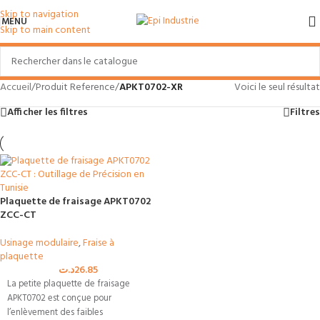
Skip to navigation
MENU
Skip to main content
Accueil
/
Produit Reference
/
APKT0702-XR
Voici le seul résultat
Afficher les filtres
Filtres
Plaquette de fraisage APKT0702
ZCC-CT
Usinage modulaire
,
Fraise à
plaquette
د.ت
26.85
La petite plaquette de fraisage
APKT0702 est conçue pour
l’enlèvement des faibles