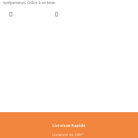
surépaisseurs. Grâce à un brise-
copeau positif et affûté,
CHOIX DES
OPTIONS
Livraison Rapide
Livraison en 24h*