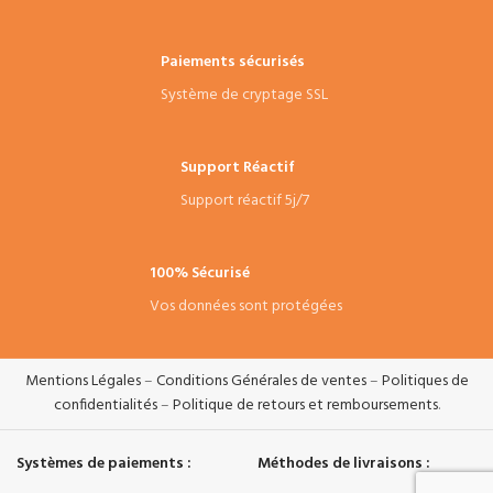
Paiements sécurisés
Système de cryptage SSL
Support Réactif
Support réactif 5j/7
100% Sécurisé
Vos données sont protégées
Mentions Légales
–
Conditions Générales de ventes
–
Politiques de
confidentialités
–
Politique de retours et remboursements
.
Systèmes de paiements :
Méthodes de livraisons :