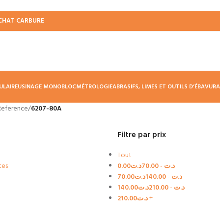
CHAT CARBURE
ULAIRE
USINAGE MONOBLOC
MÉTROLOGIE
ABRASIFS, LIMES ET OUTILS D’ÉBAVUR
Reference
/
6207-80A
Filtre par prix
Tout
tes
0.00
د.ت
70.00
-
د.ت
70.00
د.ت
140.00
-
د.ت
140.00
د.ت
210.00
-
د.ت
210.00
د.ت
+