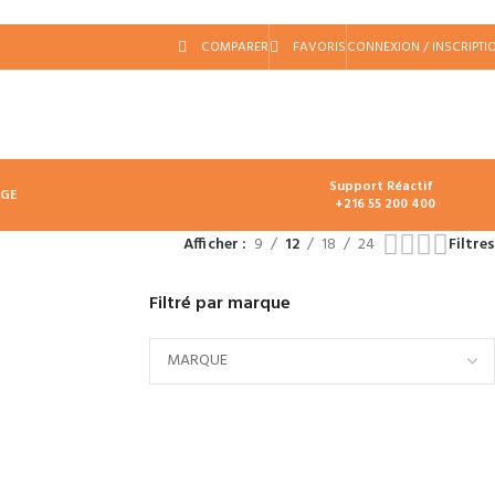
COMPARER
FAVORIS
CONNEXION / INSCRIPTI
Support Réactif
د.ت
0.
AGE
+216 55 200 400
Afficher
9
12
18
24
Filtres
Filtré par marque