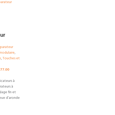
ur
parateur
modulaire
,
e
,
Touches et
277.00
icateurs à
ateurs à
lage fin et
ueue d’aronde