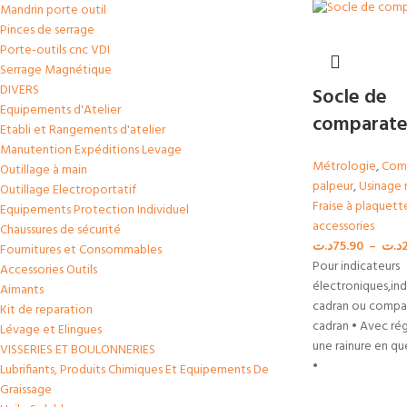
Mandrin porte outil
Pinces de serrage
Porte-outils cnc VDI
Serrage Magnétique
DIVERS
Socle de
Equipements d'Atelier
comparate
Etabli et Rangements d'atelier
Manutention Expéditions Levage
Métrologie
,
Com
Outillage à main
palpeur
,
Usinage 
Outillage Electroportatif
Fraise à plaquett
Equipements Protection Individuel
accessories
Chaussures de sécurité
د.ت
75.90
–
د.ت
Fournitures et Consommables
Pour indicateurs
Accessories Outils
électroniques,ind
Aimants
cadran ou compar
Kit de reparation
cadran • Avec rég
Lévage et Elingues
une rainure en q
VISSERIES ET BOULONNERIES
•
Lubrifiants, Produits Chimiques Et Equipements De
Graissage