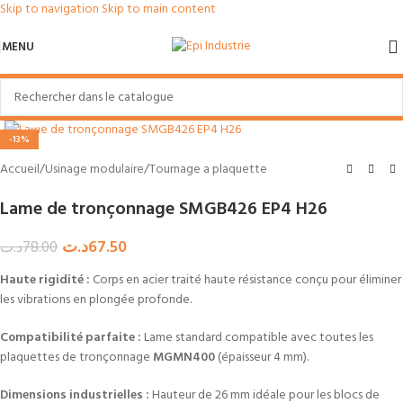
Skip to navigation
Skip to main content
MENU
Agrandir
-13%
Accueil
/
Usinage modulaire
/
Tournage a plaquette
Lame de tronçonnage SMGB426 EP4 H26
د.ت
67.50
د.ت
78.00
Haute rigidité :
Corps en acier traité haute résistance conçu pour éliminer
les vibrations en plongée profonde.
Compatibilité parfaite :
Lame standard compatible avec toutes les
plaquettes de tronçonnage
MGMN400
(épaisseur 4 mm).
Dimensions industrielles :
Hauteur de 26 mm idéale pour les blocs de