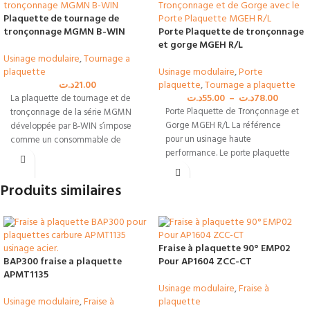
Plaquette de tournage de
tronçonnage MGMN B-WIN
Porte Plaquette de tronçonnage
et gorge MGEH R/L
Usinage modulaire
,
Tournage a
plaquette
Usinage modulaire
,
Porte
د.ت
21.00
plaquette
,
Tournage a plaquette
د.ت
55.00
–
د.ت
78.00
La plaquette de tournage et de
Porte Plaquette de Tronçonnage et
tronçonnage de la série MGMN
Gorge MGEH R/L La référence
développée par B-WIN s’impose
pour un usinage haute
comme un consommable de
performance. Le porte plaquette
haute
de tronçonnage
Produits similaires
Fraise à plaquette 90° EMP02
BAP300 fraise a plaquette
Pour AP1604 ZCC-CT
APMT1135
Usinage modulaire
,
Fraise à
Usinage modulaire
,
Fraise à
plaquette