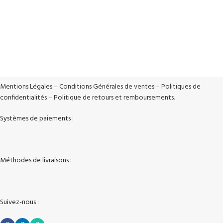
Support Réactif
Support réactif 5j/7
100% Sécurisé
Vos données sont protégées
Mentions Légales
–
Conditions Générales de ventes
–
Politiques de
confidentialités
–
Politique de retours et remboursements
.
Systèmes de paiements :
Méthodes de livraisons :
Suivez-nous :