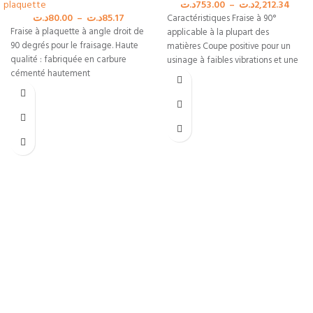
plaquette
د.ت
753.00
–
د.ت
2,212.34
د.ت
80.00
–
د.ت
85.17
Caractéristiques Fraise à 90°
Fraise à plaquette à angle droit de
applicable à la plupart des
90 degrés pour le fraisage. Haute
matières Coupe positive pour un
qualité : fabriquée en carbure
usinage à faibles vibrations et une
cémenté hautement
Livraison Rapide
Livraison en 24h*
Paiements sécurisés
Système de cryptage SSL