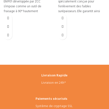
EMP01 développée par ZCC
spécialement conçue pour
s’impose comme un outil de
l’enlèvement des faibles
fraisage à 90° hautement
surépaisseurs. Elle garantit ainsi
performant.
des performances optimales pour
Livraison Rapide
Livraison en 24h*
Paiements sécurisés
Système de cryptage SSL