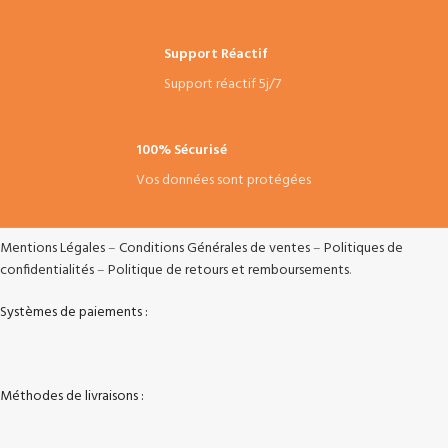
Support Réactif
Support réactif 5j/7
100% Sécurisé
Vos données sont protégées
Mentions Légales
–
Conditions Générales de ventes
–
Politiques de
confidentialités
–
Politique de retours et remboursements
.
Systèmes de paiements :
Méthodes de livraisons :