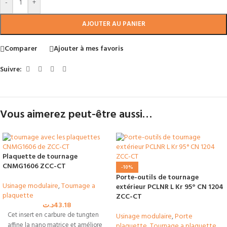
-
+
AJOUTER AU PANIER
Comparer
Ajouter à mes favoris
Suivre:
Vous aimerez peut-être aussi…
Plaquette de tournage
CNMG1606 ZCC-CT
-10%
Porte-outils de tournage
Usinage modulaire
,
Tournage a
extérieur PCLNR L Kr 95° CN 1204
plaquette
ZCC-CT
د.ت
43.18
Cet insert en carbure de tungten
Usinage modulaire
,
Porte
affine la nano matrice et améliore
plaquette
,
Tournage a plaquette