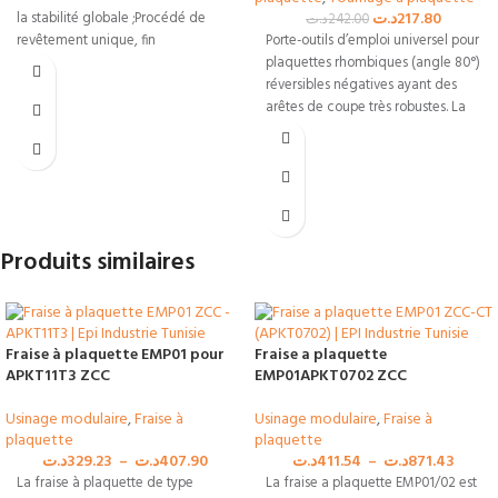
د.ت
217.80
la stabilité globale ;Procédé de
د.ت
242.00
revêtement unique, fin
Porte-outils d’emploi universel pour
plaquettes rhombiques (angle 80°)
réversibles négatives ayant des
arêtes de coupe très robustes. La
fixation par
Produits similaires
Fraise à plaquette EMP01 pour
Fraise a plaquette
APKT11T3 ZCC
EMP01APKT0702 ZCC
Usinage modulaire
,
Fraise à
Usinage modulaire
,
Fraise à
plaquette
plaquette
د.ت
329.23
–
د.ت
407.90
د.ت
411.54
–
د.ت
871.43
La fraise à plaquette de type
La fraise a plaquette EMP01/02 est