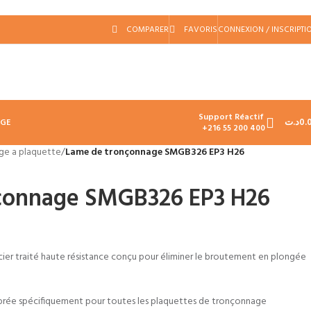
COMPARER
FAVORIS
CONNEXION / INSCRIPTI
Support Réactif
د.ت
0.
AGE
+216 55 200 400
ge a plaquette
/
Lame de tronçonnage SMGB326 EP3 H26
çonnage SMGB326 EP3 H26
ier traité haute résistance conçu pour éliminer le broutement en plongée
brée spécifiquement pour toutes les plaquettes de tronçonnage