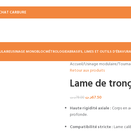
CHAT CARBURE
ULAIRE
USINAGE MONOBLOC
MÉTROLOGIE
ABRASIFS, LIMES ET OUTILS D’ÉBAVUR
Accueil
/
Usinage modulaire
/
Tourna
Retour aux produits
Lame de tron
د.ت
67.50
د.ت
78.00
Haute rigidité axiale :
Corps en ac
profonde.
Compatibilité stricte :
Lame cali