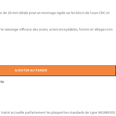
r de 26 mm idéale pour un montage rigide sur les blocs de tours CNC et
e rainurage efficace des aciers, aciers inoxydables, fontes et alliages non
AJOUTER AU PANIER
ris
r traité accueille parfaitement les plaquettes standards de type MGMN300.