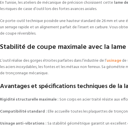
En Tunisie, les ateliers de mécanique de précision choisissent cette
lame d
les risques de casse d’outil lors des fortes avances axiales.
Ce porte-outil technique possède une hauteur standard de 26 mm et une ép
un serrage rapide et un alignement parfait de l’insert en carbure. Vous 
de coupe réversibles.
Stabilité de coupe maximale avec la lam
L’outil réalise des gorges étroites parfaites dans l’industrie de l’
usinage
de s
les aciers inoxydables, les fontes et les métaux non ferreux. Sa géométrie m
de tronçonnage mécanique.
Avantages et spécifications techniques de la l
Rigidité structurelle maximale :
Son corps en acier traité résiste aux eff
Compatibilité standard :
Elle accueille toutes les plaquettes de tronç
Usinage anti-vibrations :
Sa stabilité géométrique garantit un excellent 