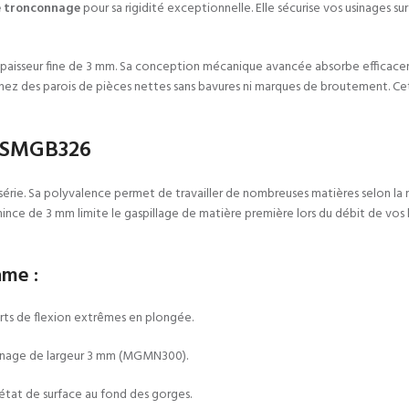
e tronconnage
pour sa rigidité exceptionnelle. Elle sécurise vos usinages s
aisseur fine de 3 mm. Sa conception mécanique avancée absorbe efficacemen
obtenez des parois de pièces nettes sans bavures ni marques de broutement
e SMGB326
érie. Sa polyvalence permet de travailler de nombreuses matières selon la n
ince de 3 mm limite le gaspillage de matière première lors du débit de vos b
ame :
orts de flexion extrêmes en plongée.
onnage de largeur 3 mm (MGMN300).
état de surface au fond des gorges.