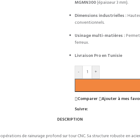
MGMN300
(épaisseur 3 mm).
Dimensions industrielles :
Hauteu
conventionnels.
Usinage multi-matières :
Permet l
ferreux.
Livraison Pro en Tunisie
-
+
Comparer
Ajouter à mes favo
Suivre:
DESCRIPTION
érations de rainurage profond sur tour CNC. Sa structure robuste en acie