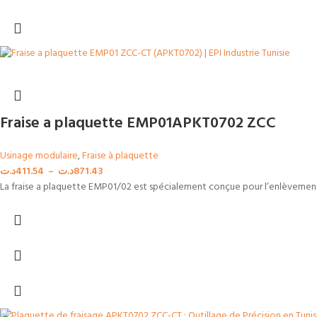
Fraise a plaquette EMP01APKT0702 ZCC
Usinage modulaire
,
Fraise à plaquette
د.ت
411.54
–
د.ت
871.43
La fraise a plaquette EMP01/02 est spécialement conçue pour l’enlèvement d