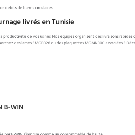
 débits de barres circulaires.
rnage livrés en Tunisie
la productivité de vos usines. Nos équipes organisent des livraisons rapides 
 cherchez des lames SMGB326 ou des plaquettes MGMN300 associées ? Déco
N B-WIN
pée par B-WIN s’impose comme un consommable de haute