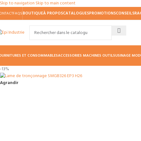
Skip to navigation
Skip to main content
BOUTIQUE
À PROPOS
CATALOGUES
PROMOTIONS
CONSEILS
RA
ONTACT
FAQS
OURNITURES ET CONSOMMABLES
ACCESSORIES MACHINES OUTILS
USINAGE MOD
-13%
Agrandir