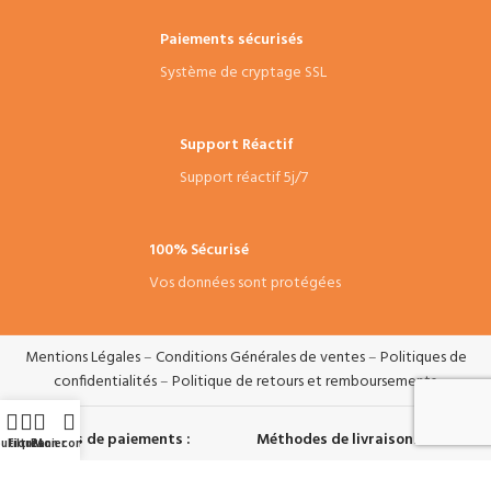
Paiements sécurisés
Système de cryptage SSL
Support Réactif
Support réactif 5j/7
100% Sécurisé
Vos données sont protégées
Mentions Légales
–
Conditions Générales de ventes
–
Politiques de
confidentialités
–
Politique de retours et remboursements
.
Systèmes de paiements :
Méthodes de livraisons :
utique
Filtres
Panier
Mon compte