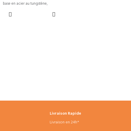
base en acier au tungstène,
CHOIX DES
OPTIONS
Livraison Rapide
Livraison en 24h*