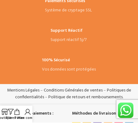
Paiements sécurisés
Système de cryptage SSL
Support Réactif
Support réactif 5j/7
100% Sécurisé
Vos données sont protégées
Mentions Légales
–
Conditions Générales de ventes
–
Politiques de
confidentialités
–
Politique de retours et remboursements
.
Systèmes de paiements :
Méthodes de livraisons :
outique
Filtres
Panier
Mon compte
Suivez-nous :