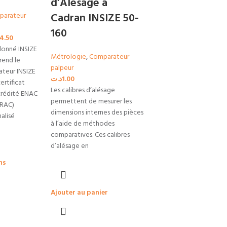
d’Alésage à
Cadran INSIZE 50-
parateur
160
4.50
lonné INSIZE
Métrologie
,
Comparateur
end le
palpeur
teur INSIZE
د.ت
1.00
ertificat
Les calibres d’alésage
crédité ENAC
permettent de mesurer les
FRAC)
dimensions internes des pièces
alisé
à l’aide de méthodes
comparatives. Ces calibres
d’alésage en
ns
Ajouter au panier