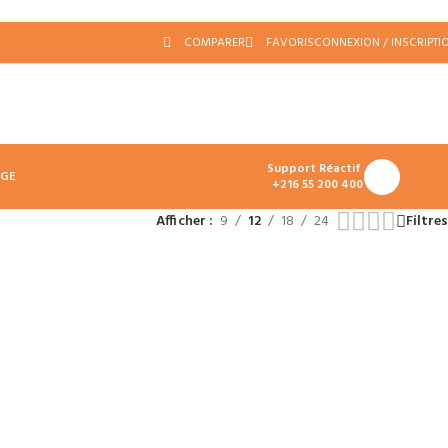
COMPARER
FAVORIS
CONNEXION / INSCRIPTI
Support Réactif
د.ت
0.00
AGE
+216 55 200 400
Afficher
9
12
18
24
Filtres