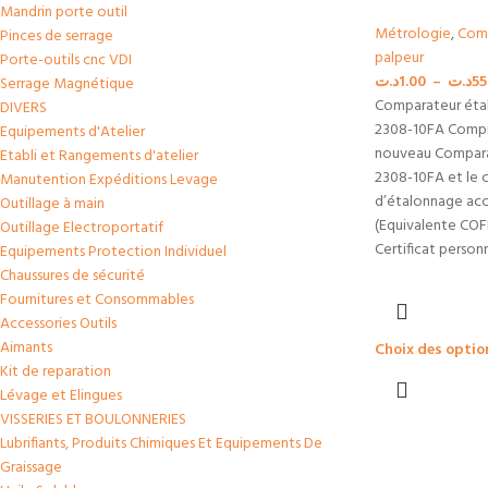
Mandrin porte outil
Métrologie
,
Com
Pinces de serrage
palpeur
Porte-outils cnc VDI
د.ت
1.00
–
د.ت
55
Serrage Magnétique
Comparateur éta
DIVERS
2308-10FA Compr
Equipements d'Atelier
nouveau Compara
Etabli et Rangements d'atelier
2308-10FA et le c
Manutention Expéditions Levage
d’étalonnage ac
Outillage à main
(Equivalente CO
Outillage Electroportatif
Certificat personn
Equipements Protection Individuel
Chaussures de sécurité
Fournitures et Consommables
Accessories Outils
Aimants
Choix des optio
Kit de reparation
Lévage et Elingues
VISSERIES ET BOULONNERIES
Lubrifiants, Produits Chimiques Et Equipements De
Graissage