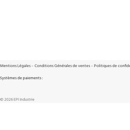
Livraison Rapide
Paiements séc
Livraison en 24h*
Système de cryp
Mentions Légales
–
Conditions Générales de ventes
–
Politiques de confide
Systèmes de paiements :
© 2026 EPI Industrie