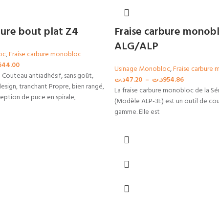
bure bout plat Z4
Fraise carbure monobl
ALG/ALP
oc
,
Fraise carbure monobloc
644.00
Usinage Monobloc
,
Fraise carbure
 Couteau antiadhésif, sans goût,
د.ت
47.20
–
د.ت
954.86
design, tranchant Propre, bien rangé,
La fraise carbure monobloc de la S
eption de puce en spirale,
(Modèle ALP-3E) est un outil de co
gamme. Elle est