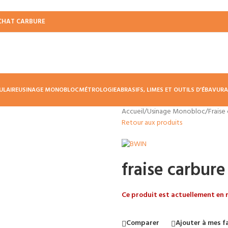
CHAT CARBURE
ULAIRE
USINAGE MONOBLOC
MÉTROLOGIE
ABRASIFS, LIMES ET OUTILS D’ÉBAVUR
Accueil
/
Usinage Monobloc
/
Fraise
Retour aux produits
fraise carbur
Ce produit est actuellement en r
Comparer
Ajouter à mes f