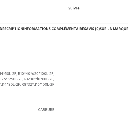
Suivre:
DESCRIPTION
INFORMATIONS COMPLÉMENTAIRES
AVIS (0)
SUR LA MARQU
d4*50L-2F
,
R10*40*d20*100L-2F
,
12*d6*50L-2F
,
R4*16*d8*60L-2F
,
*d14*80L-2F
,
R8*32*d16*100L-2F
CARBURE