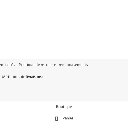
urisés
Support Réactif
tage SSL
Support réactif 5j/7
ntialités
–
Politique de retours et remboursements
.
Méthodes de livraisons :
Boutique
Panier