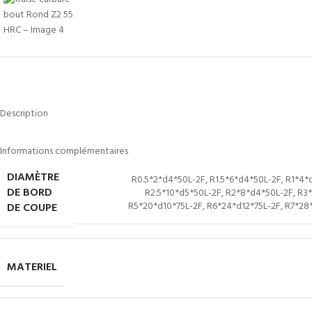
Description
Informations complémentaires
DIAMÈTRE
R0.5*2*d4*50L-2F
,
R1.5*6*d4*50L-2F
,
R1*4*
DE BORD
R2.5*10*d5*50L-2F
,
R2*8*d4*50L-2F
,
R3*
R5*20*d10*75L-2F
,
R6*24*d12*75L-2F
,
R7*28
DE COUPE
MATERIEL