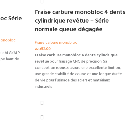
Fraise carbure monobloc 4 dents
oc Série
cylindrique revêtue – Série
normale queue dégagée
 monobloc
Fraise carbure monobloc
د.ت
52.00
érie ALG/ALP
Fraise carbure monobloc 4 dents cylindrique
upe haut de
revêtue
pour fraisage CNC de précision. Sa
conception robuste assure une excellente finition,
une grande stabilité de coupe et une longue durée
de vie pour l’usinage des aciers et matériaux
industriels.