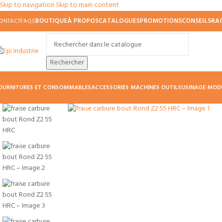
Skip to navigation
Skip to main content
BOUTIQUE
À PROPOS
CATALOGUES
PROMOTIONS
CONSEILS
RA
ONTACT
FAQS
Rechercher
OURNITURES ET CONSOMMABLES
ACCESSORIES MACHINES OUTILS
USINAGE MOD
Agrandir