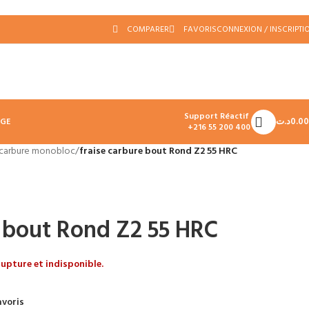
COMPARER
FAVORIS
CONNEXION / INSCRIPTI
Support Réactif
د.ت
0.00
AGE
+216 55 200 400
 carbure monobloc
/
fraise carbure bout Rond Z2 55 HRC
e bout Rond Z2 55 HRC
upture et indisponible.
avoris