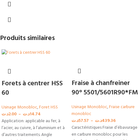
Produits similaires
Fraise à chanfreiner
Forets à centrer HSS
90° 5501/5601R90*FM
60
Usinage Monobloc
,
Fraise carbure
Usinage Monobloc
,
Foret HSS
monobloc
د.ت
2.00
–
د.ت
14.74
د.ت
57.57
–
د.ت
439.36
Application: applicable au fer, à
Caractéristiques Fraise d’ébavurage
l’acier, au cuivre, à l’aluminium et à
en carbure monobloc pour les
d’autres traitements. Angle