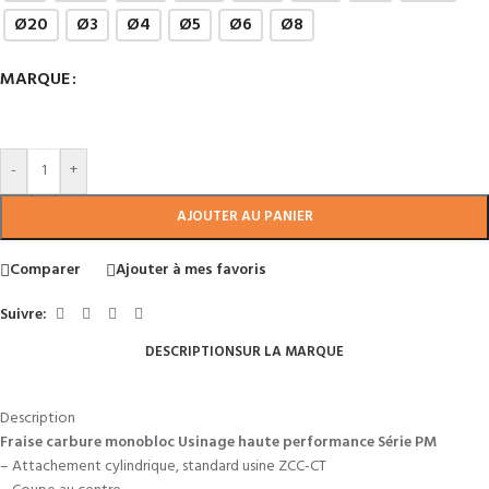
Ø20
Ø3
Ø4
Ø5
Ø6
Ø8
MARQUE
-
+
AJOUTER AU PANIER
Comparer
Ajouter à mes favoris
Suivre:
DESCRIPTION
SUR LA MARQUE
Description
Fraise carbure monobloc Usinage haute performance Série PM
– Attachement cylindrique, standard usine ZCC-CT