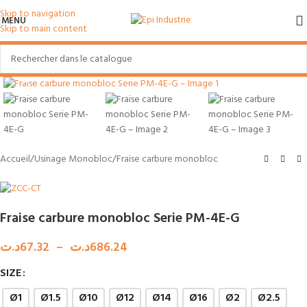
Skip to navigation
MENU
Skip to main content
Agrandir
Accueil
/
Usinage Monobloc
/
Fraise carbure monobloc
Fraise carbure monobloc Serie PM-4E-G
د.ت
67.32
–
د.ت
686.24
SIZE
Ø1
Ø1.5
Ø10
Ø12
Ø14
Ø16
Ø2
Ø2.5