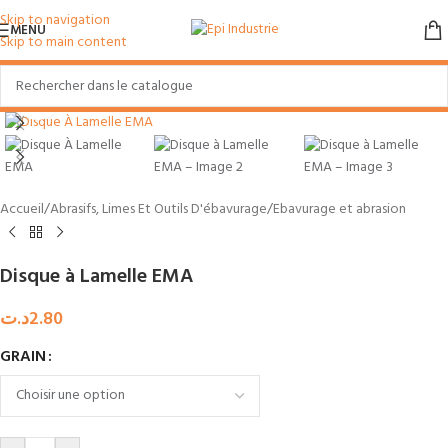
Skip to navigation
MENU
Skip to main content
Agrandir
Accueil
/
Abrasifs, Limes Et Outils D'ébavurage
/
Ebavurage et abrasion
Disque à Lamelle EMA
د.ت
2.80
GRAIN