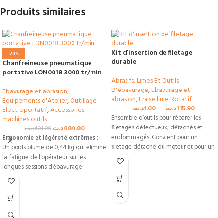
Produits similaires
Kit d’insertion de filetage
-20%
durable
Chanfreineuse pneumatique
portative LON0018 3000 tr/min
Abrasifs, Limes Et Outils
D'ébavurage
,
Ebavurage et
Ebavurage et abrasion
,
abrasion
,
Fraise lime Rotatif
Equipements d'Atelier
,
Outillage
د.ت
1.00
–
د.ت
115.90
Electroportatif
,
Accessories
Ensemble d’outils pour réparer les
machines outils
د.ت
480.80
filetages défectueux, détachés et
د.ت
601.00
endommagés. Convient pour un
Ergonomie et légèreté extrêmes :
filetage détaché du moteur et pour un
Un poids plume de 0,44 kg qui élimine
la fatigue de l'opérateur sur les
longues sessions d'ébavurage.
Régularité de coupe industrielle :
Vitesse de 3000 tr/min garantissant un
chanfrein propre de C0.1 à C1.5 sans
bavure ni facette.