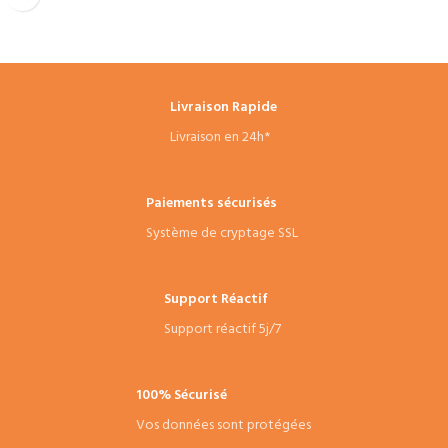
Préparation de soudure rapide :
Permet une pénétration de 2 à 3 mm
de profondeur pour ouvrir vos angles
avant l'assemblage.
Gabarit spécial accès difficiles :
Livraison Rapide
Dimensions ultra-compactes (155 mm)
Livraison en 24h*
idéales pour glisser l'outil dans les
alésages ou les cadres étroits.
Disponibilité Tunisie :
Matériel
Paiements sécurisés
professionnel en stock avec livraison
Système de cryptage SSL
rapide pour équiper vos ateliers de
chaudronnerie et d'usinage CNC.
Support Réactif
Support réactif 5j/7
100% Sécurisé
Vos données sont protégées