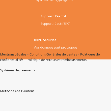
Système de cryptage SSL
Support Réactif
Support réactif 5j/7
100% Sécurisé
Vos données sont protégées
Mentions Légales
–
Conditions Générales de ventes
–
Politiques de
confidentialités
–
Politique de retours et remboursements
.
Systèmes de paiements :
Méthodes de livraisons :