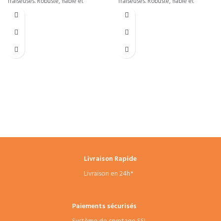
fraiseuses. Robuste, fiable et
fraiseuses. Robuste, fiable et
adapté aux professionnels de
adapté aux professionnels de
l’usinage en Tunisie.
l’usinage en Tunisie.
Livraison Rapide
Livraison en 24h*
Paiements sécurisés