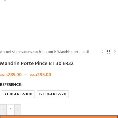
Accueil
/
Accessories machines outils
/
Mandrin porte outil
Mandrin Porte Pince BT 30 ER32
د.ت
285.00
–
د.ت
295.00
REFERENCE
BT30-ER32-100
BT30-ER32-70
-
+