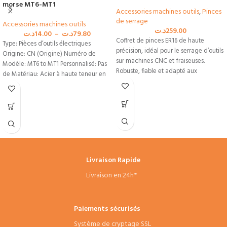
morse MT6-MT1
Accessories machines outils
,
Pinces
de serrage
Accessories machines outils
د.ت
259.00
د.ت
14.00
–
د.ت
79.80
Coffret de pinces ER16 de haute
Type: Pièces d’outils électriques
précision, idéal pour le serrage d’outils
Origine: CN (Origine) Numéro de
sur machines CNC et fraiseuses.
Modèle: MT6 to MT1 Personnalisé: Pas
Robuste, fiable et adapté aux
de Matériau: Acier à haute teneur en
professionnels de l’usinage en Tunisie.
carbone Utilisation: Production
commerciale
Livraison Rapide
Livraison en 24h*
Paiements sécurisés
Système de cryptage SSL