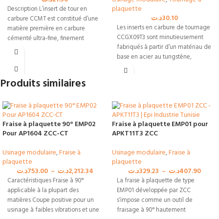
plaquette
Description L’insert de tour en
د.ت
30.10
carbure CCMT est constitué d’une
Les inserts en carbure de tournage
matière première en carbure
CCGX09T3 sont minutieusement
cémenté ultra-fine, finement
fabriqués à partir d’un matériau de
broyée et frittée
base en acier au tungstène,
Produits similaires
Fraise à plaquette 90° EMP02
Fraise à plaquette EMP01 pour
Pour AP1604 ZCC-CT
APKT11T3 ZCC
Usinage modulaire
,
Fraise à
Usinage modulaire
,
Fraise à
plaquette
plaquette
د.ت
753.00
–
د.ت
2,212.34
د.ت
329.23
–
د.ت
407.90
Caractéristiques Fraise à 90°
La fraise à plaquette de type
applicable à la plupart des
EMP01 développée par ZCC
matières Coupe positive pour un
s’impose comme un outil de
usinage à faibles vibrations et une
fraisage à 90° hautement