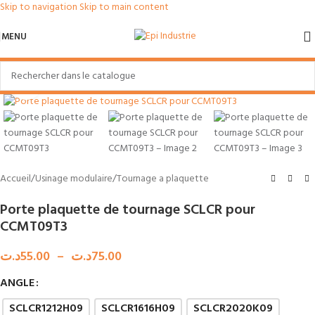
Skip to navigation
Skip to main content
MENU
Agrandir
Accueil
/
Usinage modulaire
/
Tournage a plaquette
Porte plaquette de tournage SCLCR pour
CCMT09T3
د.ت
55.00
–
د.ت
75.00
ANGLE
SCLCR1212H09
SCLCR1616H09
SCLCR2020K09