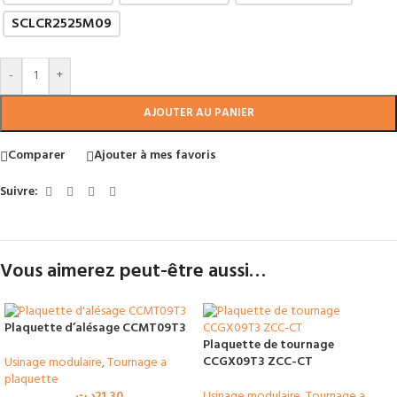
SCLCR2525M09
-
+
AJOUTER AU PANIER
Comparer
Ajouter à mes favoris
Suivre:
Vous aimerez peut-être aussi…
Plaquette d’alésage CCMT09T3
Plaquette de tournage
CCGX09T3 ZCC-CT
Usinage modulaire
,
Tournage a
plaquette
Usinage modulaire
,
Tournage a
د.ت
21.30