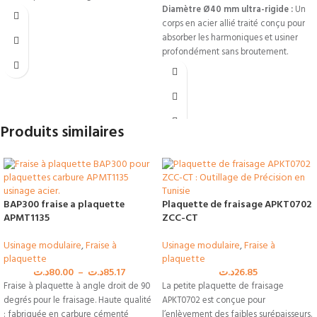
Diamètre Ø40 mm ultra-rigide :
Un
corps en acier allié traité conçu pour
absorber les harmoniques et usiner
profondément sans broutement.
Serrage par vis de précision :
Fixation directe qui assure la stabilité
de la plaquette VCMT 1604 sous de
fortes pressions de coupe.
Produits similaires
Polyvalence ébauche et finition :
Permet d'enchaîner l'ouverture de
trous bruts et les passes de finition
miroirs avec le même porte-outil.
Usinage multi-matières :
Idéal pour
BAP300 fraise a plaquette
Plaquette de fraisage APKT0702
l'alésage intensif des aciers
APMT1135
ZCC-CT
inoxydables, des fontes d'acier et des
alliages d'aluminium aéronautiques.
Usinage modulaire
,
Fraise à
Usinage modulaire
,
Fraise à
plaquette
plaquette
Disponibilité Tunisie :
Matériel
د.ت
80.00
–
د.ت
85.17
د.ت
26.85
professionnel en stock chez Epi
Fraise à plaquette à angle droit de 90
La petite plaquette de fraisage
Industrie, disponible en livraison
degrés pour le fraisage. Haute qualité
APKT0702 est conçue pour
rapide pour vos centres de tournage
: fabriquée en carbure cémenté
l’enlèvement des faibles surépaisseurs.