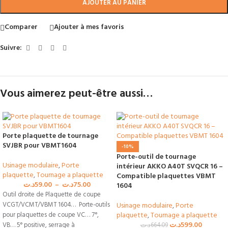
AJOUTER AU PANIER
Comparer
Ajouter à mes favoris
Suivre:
Vous aimerez peut-être aussi…
Porte plaquette de tournage
SVJBR pour VBMT1604
-10%
Porte-outil de tournage
Usinage modulaire
,
Porte
intérieur AKKO A40T SVQCR 16 –
plaquette
,
Tournage a plaquette
Compatible plaquettes VBMT
د.ت
59.00
–
د.ت
75.00
1604
Outil droite de Plaquette de coupe
VCGT/VCMT/VBMT 1604… Porte-outils
Usinage modulaire
,
Porte
plaquette
,
Tournage a plaquette
pour plaquettes de coupe VC… 7°,
د.ت
599.00
VB… 5° positive, serrage à
د.ت
664.09