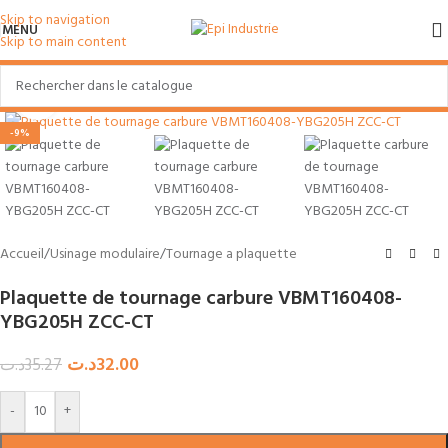
Skip to navigation
MENU
Skip to main content
Agrandir
-9%
Accueil
/
Usinage modulaire
/
Tournage a plaquette
Plaquette de tournage carbure VBMT160408-
YBG205H ZCC-CT
د.ت
32.00
د.ت
35.27
-
+