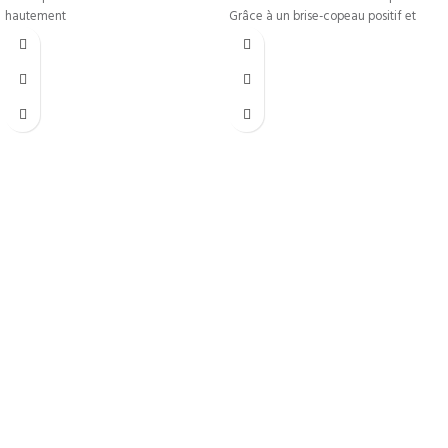
CNC.
hautement
Grâce à un brise-copeau positif et
affûté,
Livraison Rapide
Livraison en 24h*
Paiements sécurisés
Système de cryptage SSL
Support Réactif
Support réactif 5j/7