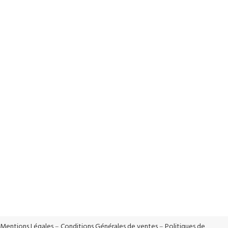
Livraison Rapide
Livraison en 24h*
Paiements sécurisés
Système de cryptage SSL
Support Réactif
Support réactif 5j/7
100% Sécurisé
Vos données sont protégées
Mentions Légales
–
Conditions Générales de ventes
–
Politiques de