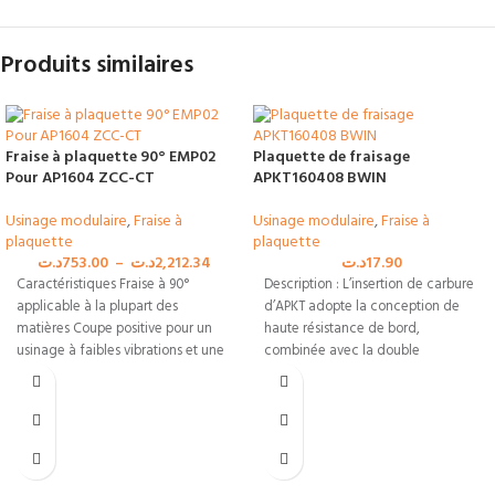
Produits similaires
Fraise à plaquette 90° EMP02
Plaquette de fraisage
Pour AP1604 ZCC-CT
APKT160408 BWIN
Usinage modulaire
,
Fraise à
Usinage modulaire
,
Fraise à
plaquette
plaquette
د.ت
753.00
–
د.ت
2,212.34
د.ت
17.90
Caractéristiques Fraise à 90°
Description : L’insertion de carbure
applicable à la plupart des
d’APKT adopte la conception de
matières Coupe positive pour un
haute résistance de bord,
usinage à faibles vibrations et une
combinée avec la double
technologie de post-traitement,
qui