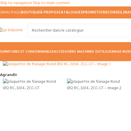
Skip to navigation
Skip to main content
BOUTIQUE
À PROPOS
CATALOGUES
PROMOTIONS
CONSEILS
RA
ONTACT
FAQS
OURNITURES ET CONSOMMABLES
ACCESSORIES MACHINES OUTILS
USINAGE MOD
Agrandir