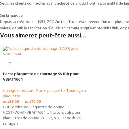
Seuls les clients connectés ayant acheté ce produit ont la possibilité de laiss
Sur la marque
Depuis sa création en 1953, ZCC Cutting Tools est devenue l’un des plus gra
valeur, depuis la fabrication d’outils en carbure jusqu’aux produits finis, en 
Vous aimerez peut-être aussi…
Porte plaquette de tournage SVJBR pour
VBMT1604
Usinage modulaire
,
Porte plaquette
,
Tournage a
plaquette
د.ت
59.00
–
د.ت
75.00
Outil droite de Plaquette de coupe
VCGT/VCMT/VBMT 1604… Porte-outils pour
plaquettes de coupe VC… 7°, VB… 5° positive,
serrage à