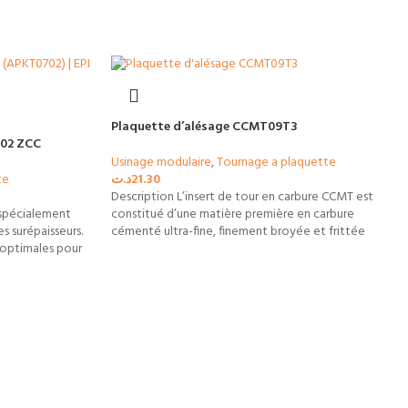
Plaquette d’alésage CCMT09T3
702 ZCC
Usinage modulaire
,
Tournage a plaquette
te
د.ت
21.30
Description L’insert de tour en carbure CCMT est
 spécialement
constitué d’une matière première en carbure
s surépaisseurs.
cémenté ultra-fine, finement broyée et frittée
s optimales pour