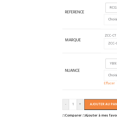
RCG
REFERENCE
ZCC-CT
MARQUE
YB9
NUANCE
Effacer
-
+
AJOUTER AU PAN
Comparer
Ajouter à mes favo