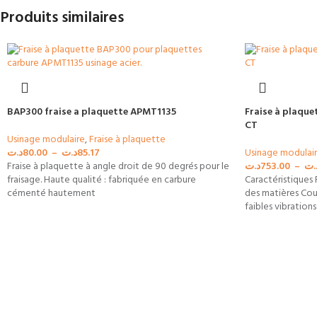
Produits similaires
BAP300 fraise a plaquette APMT1135
Fraise à plaqu
CT
Usinage modulaire
,
Fraise à plaquette
د.ت
80.00
–
د.ت
85.17
Usinage modulai
Fraise à plaquette à angle droit de 90 degrés pour le
د.ت
753.00
–
.ت
fraisage. Haute qualité : fabriquée en carbure
Caractéristiques 
cémenté hautement
des matières Cou
faibles vibration