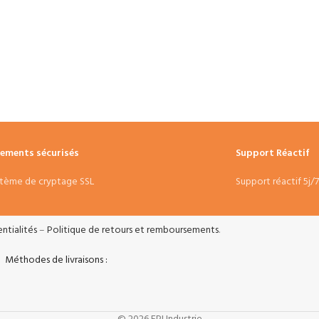
iements sécurisés
Support Réactif
tème de cryptage SSL
Support réactif 5j/
ntialités
–
Politique de retours et remboursements
.
Méthodes de livraisons :