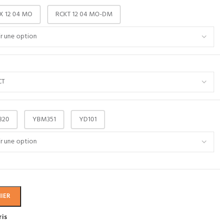
X 12 04 MO
RCKT 12 04 MO-DM
320
YBM351
YD101
IER
ris