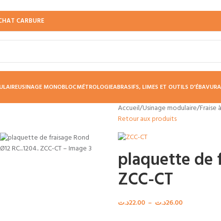
CHAT CARBURE
ULAIRE
USINAGE MONOBLOC
MÉTROLOGIE
ABRASIFS, LIMES ET OUTILS D’ÉBAVUR
Accueil
/
Usinage modulaire
/
Fraise 
Retour aux produits
plaquette de 
ZCC-CT
د.ت
22.00
–
د.ت
26.00