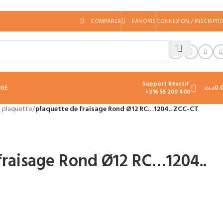
COMPARER
FAVORIS
CONNEXION / INSCRIPTI
Support Réactif
د.ت
0.
AGE
+216 55 200 400
à plaquette
/
plaquette de fraisage Rond Ø12 RC…1204.. ZCC-CT
fraisage Rond Ø12 RC…1204..