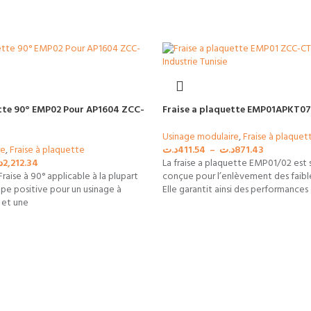
ette 90° EMP02 Pour AP1604 ZCC-
Fraise a plaquette EMP01APKT0
Usinage modulaire
,
Fraise à plaquet
re
,
Fraise à plaquette
د.ت
411.54
–
د.ت
871.43
د
2,212.34
La fraise a plaquette EMP01/02 est
Fraise à 90° applicable à la plupart
conçue pour l’enlèvement des faible
pe positive pour un usinage à
Elle garantit ainsi des performance
s et une