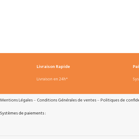
Livraison Rapide
Pa
Livraison en 24h*
Sys
Mentions Légales
–
Conditions Générales de ventes
–
Politiques de confide
Systèmes de paiements :