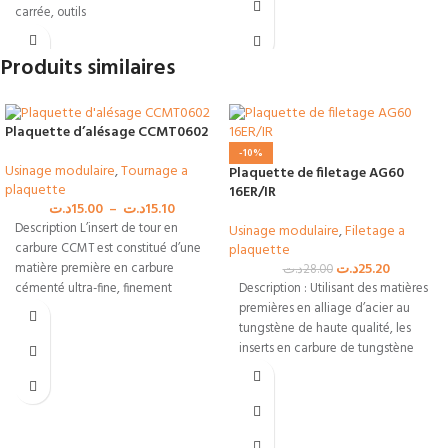
carrée, outils
Produits similaires
Plaquette d’alésage CCMT0602
-10%
Usinage modulaire
,
Tournage a
Plaquette de filetage AG60
plaquette
16ER/IR
د.ت
15.00
–
د.ت
15.10
Description L’insert de tour en
Usinage modulaire
,
Filetage a
plaquette
carbure CCMT est constitué d’une
د.ت
25.20
matière première en carbure
د.ت
28.00
Description : Utilisant des matières
cémenté ultra-fine, finement
premières en alliage d’acier au
broyée et frittée
tungstène de haute qualité, les
inserts en carbure de tungstène