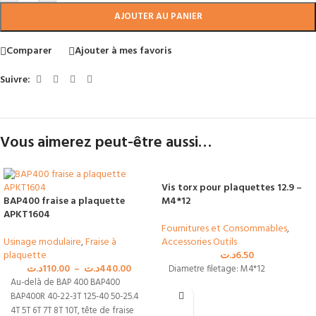
AJOUTER AU PANIER
Comparer
Ajouter à mes favoris
Suivre:
Vous aimerez peut-être aussi…
Vis torx pour plaquettes 12.9 –
BAP400 fraise a plaquette
M4*12
APKT1604
Fournitures et Consommables
,
Usinage modulaire
,
Fraise à
Accessories Outils
plaquette
د.ت
6.50
د.ت
110.00
–
د.ت
440.00
Diametre filetage: M4*12
Au-delà de BAP 400 BAP400
BAP400R 40-22-3T 125-40 50-25.4
4T 5T 6T 7T 8T 10T, tête de fraise