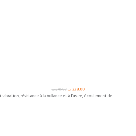
د.ت
38.00
د.ت
46.00
vibration, résistance à la brillance et à l’usure, écoulement de