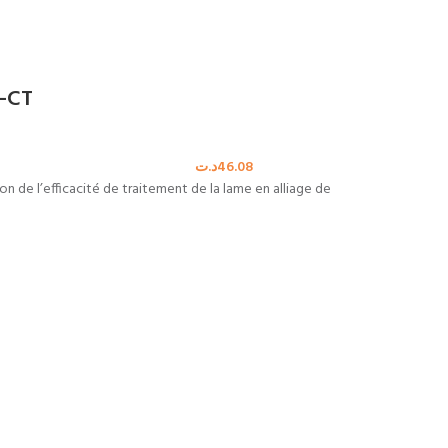
C-CT
د.ت
46.08
on de l’efficacité de traitement de la lame en alliage de