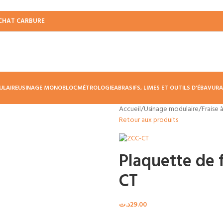
CHAT CARBURE
ULAIRE
USINAGE MONOBLOC
MÉTROLOGIE
ABRASIFS, LIMES ET OUTILS D’ÉBAVUR
Accueil
/
Usinage modulaire
/
Fraise 
Retour aux produits
Plaquette de 
CT
د.ت
29.00