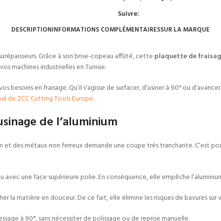
Suivre:
DESCRIPTION
INFORMATIONS COMPLÉMENTAIRES
SUR LA MARQUE
 surépaisseurs. Grâce à son brise-copeau affûté, cette
plaquette de fraisa
os machines industrielles en Tunisie.
besoins en fraisage. Qu’il s’agisse de surfacer, d’usiner à 90° ou d’avancer r
pal de ZCC Cutting Tools Europe
.
usinage de l’aluminium
inium et des métaux non ferreux demande une coupe très tranchante. C’est p
 avec une face supérieure polie. En conséquence, elle empêche l’aluminium d
 la matière en douceur. De ce fait, elle élimine les risques de bavures sur 
essage à 90°, sans nécessiter de polissage ou de reprise manuelle.