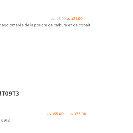
د.ت
21.00
د.ت
28.00
t agglomérée de la poudre de carbure et de cobalt
MT09T3
د.ت
55.00
–
د.ت
75.00
T09t3..