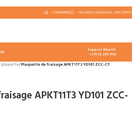
COMPARER
FAVORIS
CONNEXION / INSCRIPTI
Support Réactif
د.ت
0.
AGE
+216 55 200 400
à plaquette
/
Plaquette de fraisage APKT11T3 YD101 ZCC-CT
fraisage APKT11T3 YD101 ZCC-