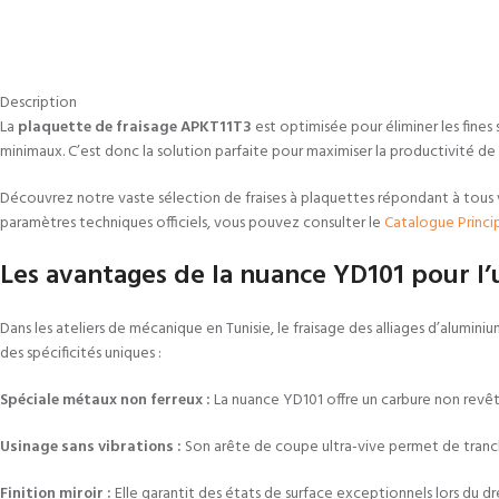
Description
La
plaquette de fraisage APKT11T3
est optimisée pour éliminer les fines
minimaux. C’est donc la solution parfaite pour maximiser la productivité de v
Découvrez notre vaste sélection de fraises à plaquettes répondant à tous vos 
paramètres techniques officiels, vous pouvez consulter le
Catalogue Princi
Les avantages de la nuance YD101 pour l’
Dans les ateliers de mécanique en Tunisie, le fraisage des alliages d’alum
des spécificités uniques :
Spéciale métaux non ferreux :
La nuance YD101 offre un carbure non revêtu
Usinage sans vibrations :
Son arête de coupe ultra-vive permet de trancher
Finition miroir :
Elle garantit des états de surface exceptionnels lors du dr