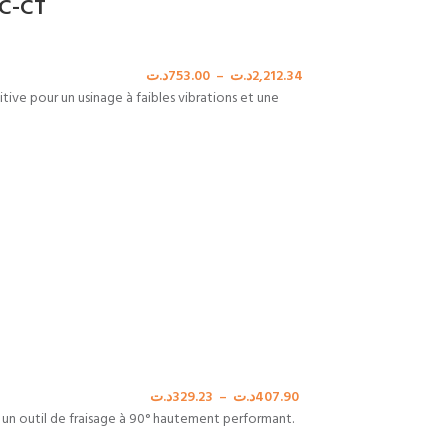
CC-CT
د.ت
753.00
–
د.ت
2,212.34
tive pour un usinage à faibles vibrations et une
د.ت
329.23
–
د.ت
407.90
n outil de fraisage à 90° hautement performant.