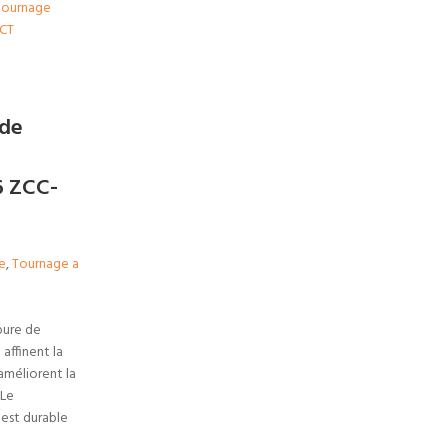
 de
 ZCC-
e
,
Tournage a
bure de
ffinent la
améliorent la
;Le
est durable