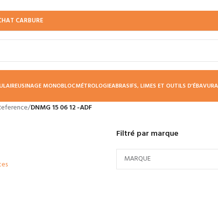
CHAT CARBURE
ULAIRE
USINAGE MONOBLOC
MÉTROLOGIE
ABRASIFS, LIMES ET OUTILS D’ÉBAVUR
Reference
/
DNMG 15 06 12 -ADF
Filtré par marque
tes