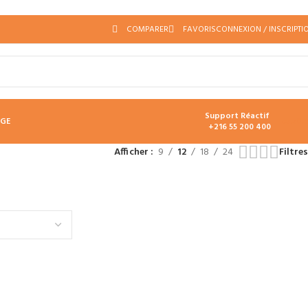
COMPARER
FAVORIS
CONNEXION / INSCRIPTI
Support Réactif
د.ت
0.
AGE
+216 55 200 400
Afficher
9
12
18
24
Filtres