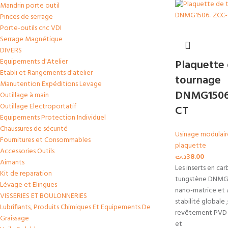
Mandrin porte outil
Pinces de serrage
Porte-outils cnc VDI
Serrage Magnétique
DIVERS
Equipements d'Atelier
Plaquette
Etabli et Rangements d'atelier
tournage
Manutention Expéditions Levage
DNMG1506
Outillage à main
Outillage Electroportatif
CT
Equipements Protection Individuel
Chaussures de sécurité
Usinage modulair
Fournitures et Consommables
plaquette
Accessories Outils
د.ت
38.00
Aimants
Les inserts en car
Kit de reparation
tungstène DNMG a
Lévage et Elingues
nano-matrice et 
VISSERIES ET BOULONNERIES
stabilité globale 
Lubrifiants, Produits Chimiques Et Equipements De
revêtement PVD 
Graissage
et